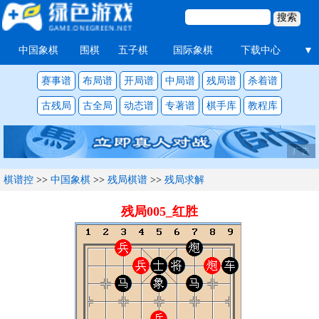
中国象棋
围棋
五子棋
国际象棋
下载中心
▼
赛事谱
布局谱
开局谱
中局谱
残局谱
杀着谱
古残局
古全局
动态谱
专著谱
棋手库
教程库
广告
棋谱控
>>
中国象棋
>>
残局棋谱
>>
残局求解
残局005_红胜