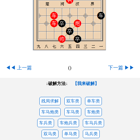
◀◀ 上一篇
(
)
下一篇 ▶▶
↓破解方法↓
【我来破解】
残局求解
双车类
单车类
车马炮类
车马类
车炮类
车兵类
车炮兵类
车马兵类
双马类
单马类
马兵类