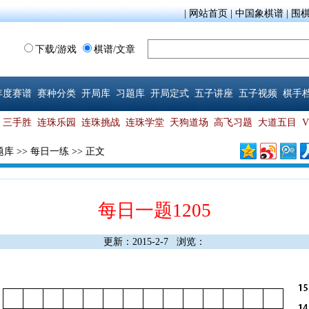
|
网站首页
|
中国象棋谱
|
围
下载/游戏
棋谱/文章
年度赛谱
赛种分类
开局库
习题库
开局定式
五子讲座
五子视频
棋手
三手胜
连珠乐园
连珠挑战
连珠学堂
天狗道场
高飞习题
大道五目
题库
>>
每日一练
>> 正文
每日一题1205
更新：2015-2-7 浏览：