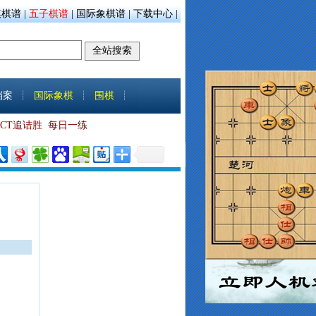
棋棋谱
|
五子棋谱
|
国际象棋谱
|
下载中心
|
档案
┊
国际象棋
┊
围棋
┊
VCT追诘胜
每日一练