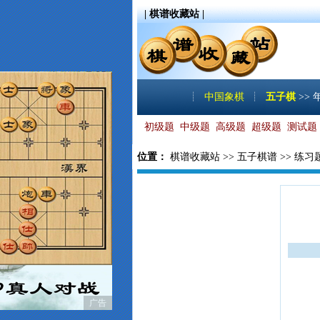
| 棋谱收藏站 |
┊
中国象棋
┊
五子棋
>>
初级题
中级题
高级题
超级题
测试题
位置：
棋谱收藏站
>>
五子棋谱
>>
练习
广告