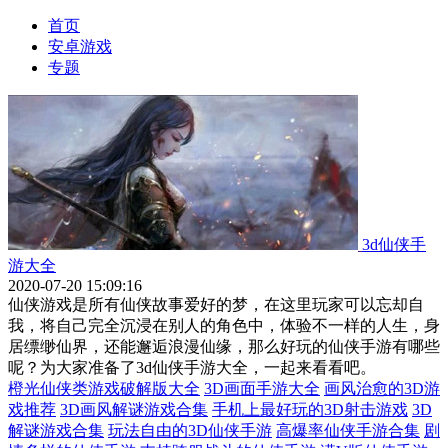
首页
安卓游戏
专题
3d仙侠手
游大全
2020-07-20 15:09:16
仙侠游戏是所有仙侠故事爱好的梦，在这里玩家可以忘却自
我，将自己完全沉浸在别人的角色中，体验不一样的人生，身
居缥缈仙界，还能邂逅浪漫仙缘，那么好玩的仙侠手游有哪些
呢？为大家准备了3d仙侠手游大全，一起来看看吧。
橙光仙侠类游戏破解版大全
3D画面手游大全
画风治愈的3D游
戏推荐
3D画风解谜游戏合集
手机上最好玩的3D射击游戏
3D
解谜游戏合集
玩法自由的3D仙侠手游
高爆率仙侠手游合集
剧