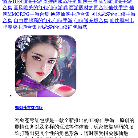
情多样的仙侠手游
支持跨服战斗的仙侠手游
满V版仙侠手游
合集
画风唯美的红包仙侠游戏
西游题材的回合制仙侠手游
仙
侠MMORPG手游合集
换装仙侠手游合集
可以恋爱的仙侠手游
合集
自由度超高的红包仙侠手游
仙侠送充版合集
仙侠题材卡
牌养成手游合集
能恋爱的仙侠红包游戏
蜀剑苍穹红包版
蜀剑苍穹红包版是一款全新推出的3D修仙手游，原创的
剧情任务以及多样的玩法等你体验，玩家依靠华丽的服
饰打造出更具个性的角色形象，随时享受指尖修仙魅