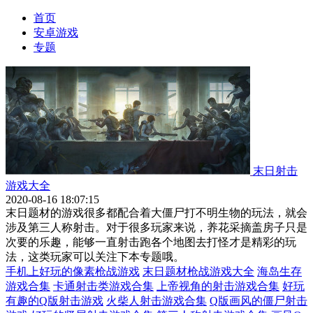
首页
安卓游戏
专题
末日射击
游戏大全
2020-08-16 18:07:15
末日题材的游戏很多都配合着大僵尸打不明生物的玩法，就会
涉及第三人称射击。对于很多玩家来说，养花采摘盖房子只是
次要的乐趣，能够一直射击跑各个地图去打怪才是精彩的玩
法，这类玩家可以关注下本专题哦。
手机上好玩的像素枪战游戏
末日题材枪战游戏大全
海岛生存
游戏合集
卡通射击类游戏合集
上帝视角的射击游戏合集
好玩
有趣的Q版射击游戏
火柴人射击游戏合集
Q版画风的僵尸射击