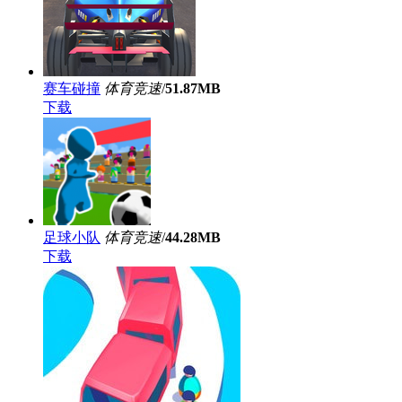
赛车碰撞
体育竞速
/
51.87MB
下载
足球小队
体育竞速
/
44.28MB
下载