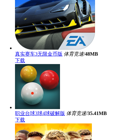
真实赛车3无限金币版
体育竞速
/
48MB
下载
职业台球3球4球破解版
体育竞速
/
35.41MB
下载