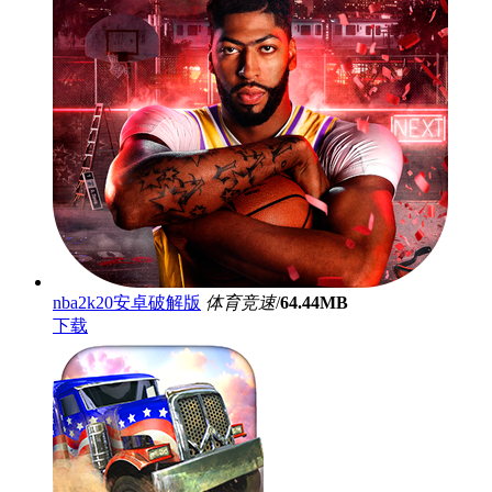
nba2k20安卓破解版
体育竞速
/
64.44MB
下载