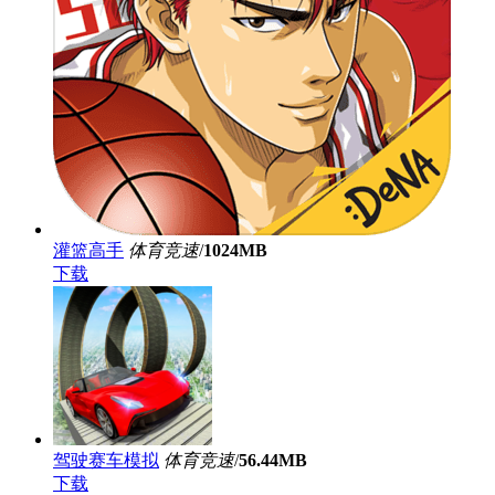
灌篮高手
体育竞速
/
1024MB
下载
驾驶赛车模拟
体育竞速
/
56.44MB
下载