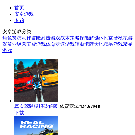
首页
安卓游戏
专题
安卓游戏分类
角色扮演
动作冒险
射击游戏
战术策略
探险解谜
休闲益智
模拟游
戏
商业经营
养成游戏
体育竞速
游戏辅助
卡牌天地
精品游戏
精品
游戏
真实驾驶模拟破解版
体育竞速
/
424.67MB
下载