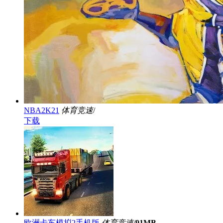
NBA2K21
体育竞速
/
下载
欧洲卡车模拟2手机版
体育竞速
/
91MB