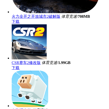
火力全开之开放城市2破解版
体育竞速
/
708MB
下载
CSR赛车2修改版
体育竞速
/
1.99GB
下载