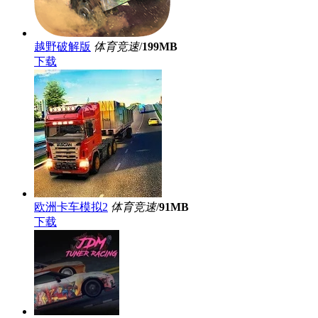
越野破解版
体育竞速
/
199MB
下载
欧洲卡车模拟2
体育竞速
/
91MB
下载