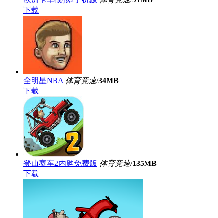
下载
全明星NBA
体育竞速
/
34MB
下载
登山赛车2内购免费版
体育竞速
/
135MB
下载