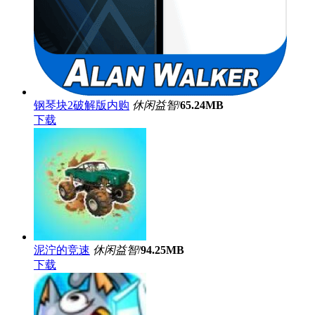
钢琴块2破解版内购
休闲益智
/
65.24MB
下载
泥泞的竞速
休闲益智
/
94.25MB
下载