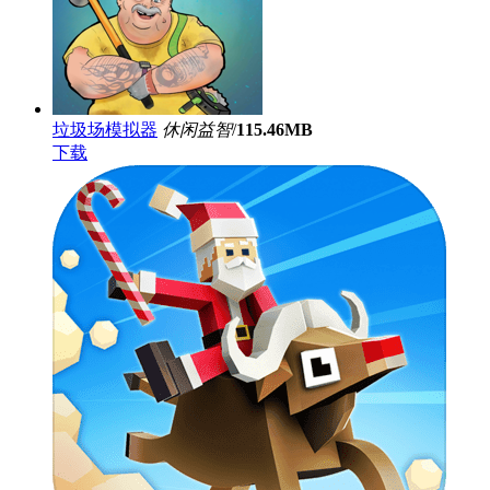
垃圾场模拟器
休闲益智
/
115.46MB
下载