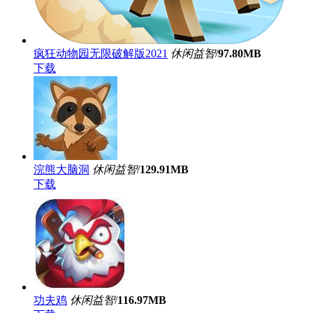
疯狂动物园无限破解版2021
休闲益智
/
97.80MB
下载
浣熊大脑洞
休闲益智
/
129.91MB
下载
功夫鸡
休闲益智
/
116.97MB