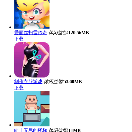
爱丽丝扫雷传奇
休闲益智
/
120.56MB
下载
制作衣服游戏
休闲益智
/
53.60MB
下载
向上无尽的楼梯
休闲益智
/
11MB