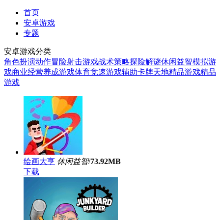
首页
安卓游戏
专题
安卓游戏分类
角色扮演
动作冒险
射击游戏
战术策略
探险解谜
休闲益智
模拟游
戏
商业经营
养成游戏
体育竞速
游戏辅助
卡牌天地
精品游戏
精品
游戏
绘画大亨
休闲益智
/
73.92MB
下载