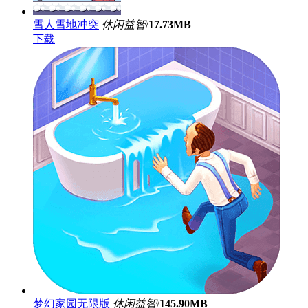
雪人雪地冲突
休闲益智
/
17.73MB
下载
梦幻家园无限版
休闲益智
/
145.90MB