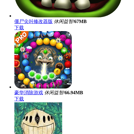
僵尸尖叫修改器版
休闲益智
/
67MB
下载
豪华消除游戏
休闲益智
/
66.94MB
下载