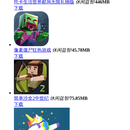
托卡生活世界邮局无限礼物版
休闲益智
/
446MB
下载
像素僵尸狂热游戏
休闲益智
/
45.78MB
下载
简单沙盒2中世纪
休闲益智
/
75.85MB
下载