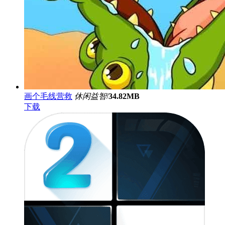
画个毛线营救
休闲益智
/
34.82MB
下载