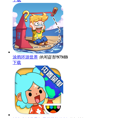
涂鸦环游世界
休闲益智
/
97MB
下载