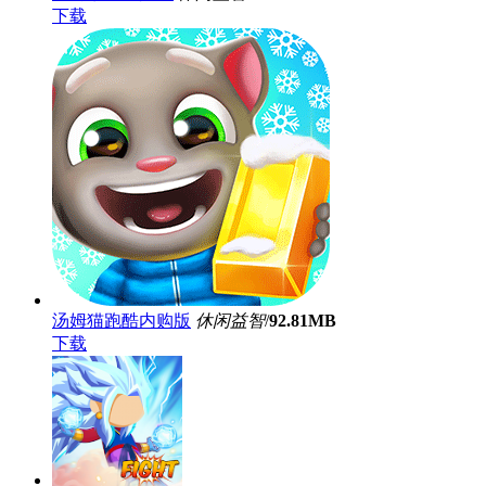
下载
汤姆猫跑酷内购版
休闲益智
/
92.81MB
下载