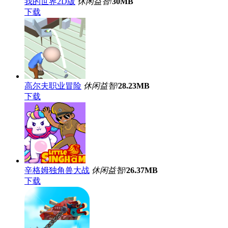
我的世界2D版
休闲益智
/
30MB
下载
高尔夫职业冒险
休闲益智
/
28.23MB
下载
辛格姆独角兽大战
休闲益智
/
26.37MB
下载