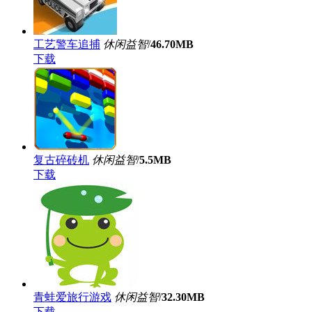
工艺警车追捕
休闲益智
/
46.70MB
下载
复古碎砖机
休闲益智
/
5.5MB
下载
青蛙爱旅行游戏
休闲益智
/
32.30MB
下载