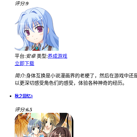
评分:
9
平台:
安卓
类型:
养成游戏
立即下载
简介:
身体互换是小说漫画界的老梗了，然后在游戏中还
以更深切感受角色们的感受，体验各种神奇的经历。
秋之回忆3
评分:
6.5