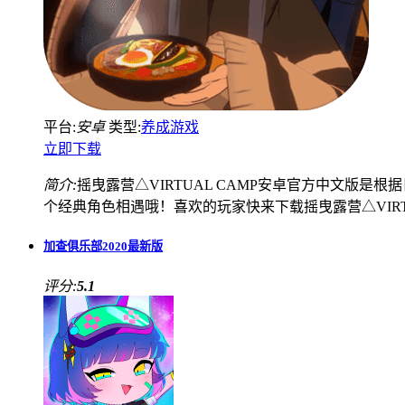
平台:
安卓
类型:
养成游戏
立即下载
简介:
摇曳露营△VIRTUAL CAMP安卓官方中文版
个经典角色相遇哦！喜欢的玩家快来下载摇曳露营△VIRT
加查俱乐部2020最新版
评分:
5.1