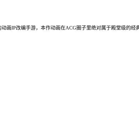
动画IP改编手游，本作动画在ACG圈子里绝对属于殿堂级的经