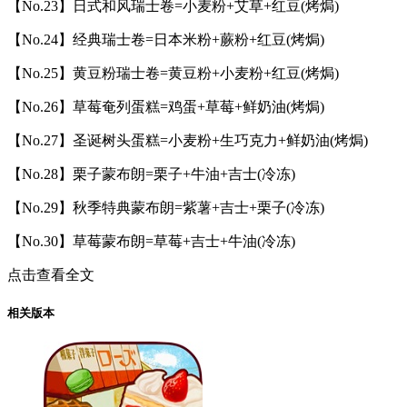
【No.23】日式和风瑞士卷=小麦粉+艾草+红豆(烤焗)
【No.24】经典瑞士卷=日本米粉+蕨粉+红豆(烤焗)
【No.25】黄豆粉瑞士卷=黄豆粉+小麦粉+红豆(烤焗)
【No.26】草莓奄列蛋糕=鸡蛋+草莓+鲜奶油(烤焗)
【No.27】圣诞树头蛋糕=小麦粉+生巧克力+鲜奶油(烤焗)
【No.28】栗子蒙布朗=栗子+牛油+吉士(冷冻)
【No.29】秋季特典蒙布朗=紫薯+吉士+栗子(冷冻)
【No.30】草莓蒙布朗=草莓+吉士+牛油(冷冻)
点击查看全文
相关版本