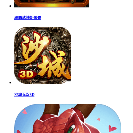
雄霸武神新传奇
沙城无双3D