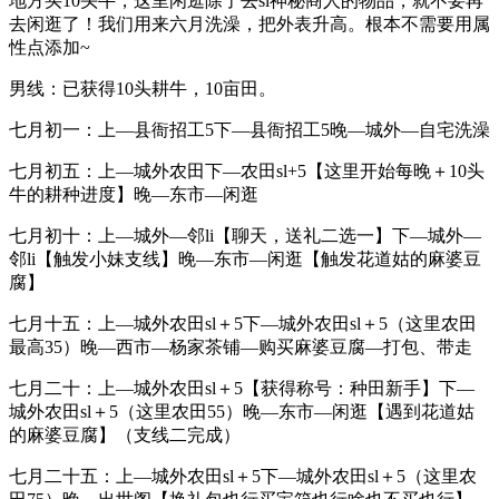
地方买10头牛，这里闲逛除了去sl神秘商人的物品，就不要再
去闲逛了！我们用来六月洗澡，把外表升高。根本不需要用属
性点添加~
男线：已获得10头耕牛，10亩田。
七月初一：上—县衙招工5下—县衙招工5晚—城外—自宅洗澡
七月初五：上—城外农田下—农田sl+5【这里开始每晚＋10头
牛的耕种进度】晚—东市—闲逛
七月初十：上—城外—邻li【聊天，送礼二选一】下—城外—
邻li【触发小妹支线】晚—东市—闲逛【触发花道姑的麻婆豆
腐】
七月十五：上—城外农田sl＋5下—城外农田sl＋5（这里农田
最高35）晚—西市—杨家茶铺—购买麻婆豆腐—打包、带走
七月二十：上—城外农田sl＋5【获得称号：种田新手】下—
城外农田sl＋5（这里农田55）晚—东市—闲逛【遇到花道姑
的麻婆豆腐】（支线二完成）
七月二十五：上—城外农田sl＋5下—城外农田sl＋5（这里农