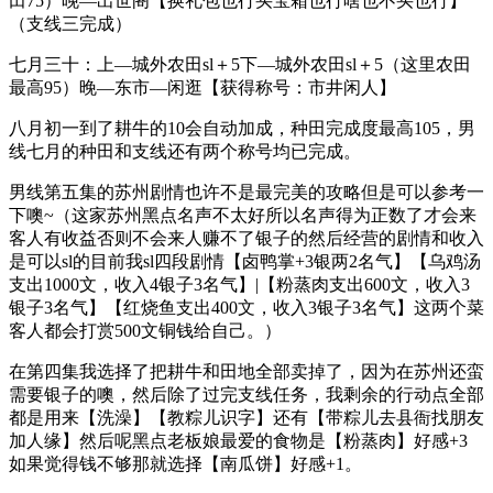
田75）晚—出世阁【换礼包也行买宝箱也行啥也不买也行】
（支线三完成）
七月三十：上—城外农田sl＋5下—城外农田sl＋5（这里农田
最高95）晚—东市—闲逛【获得称号：市井闲人】
八月初一到了耕牛的10会自动加成，种田完成度最高105，男
线七月的种田和支线还有两个称号均已完成。
男线第五集的苏州剧情也许不是最完美的攻略但是可以参考一
下噢~（这家苏州黑点名声不太好所以名声得为正数了才会来
客人有收益否则不会来人赚不了银子的然后经营的剧情和收入
是可以sl的目前我sl四段剧情【卤鸭掌+3银两2名气】【乌鸡汤
支出1000文，收入4银子3名气】|【粉蒸肉支出600文，收入3
银子3名气】【红烧鱼支出400文，收入3银子3名气】这两个菜
客人都会打赏500文铜钱给自己。）
在第四集我选择了把耕牛和田地全部卖掉了，因为在苏州还蛮
需要银子的噢，然后除了过完支线任务，我剩余的行动点全部
都是用来【洗澡】【教粽儿识字】还有【带粽儿去县衙找朋友
加人缘】然后呢黑点老板娘最爱的食物是【粉蒸肉】好感+3
如果觉得钱不够那就选择【南瓜饼】好感+1。