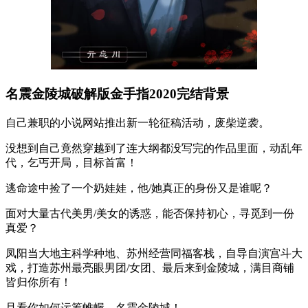
名震金陵城破解版金手指2020完结背景
自己兼职的小说网站推出新一轮征稿活动，废柴逆袭。
没想到自己竟然穿越到了连大纲都没写完的作品里面，动乱年
代，乞丐开局，目标首富！
逃命途中捡了一个奶娃娃，他/她真正的身份又是谁呢？
面对大量古代美男/美女的诱惑，能否保持初心，寻觅到一份
真爱？
凤阳当大地主科学种地、苏州经营同福客栈，自导自演宫斗大
戏，打造苏州最亮眼男团/女团、最后来到金陵城，满目商铺
皆归你所有！
且看你如何运筹帷幄，名震金陵城！