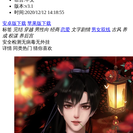
版本:
v3.1
时间:
2020/12/12 14:18:55
安卓版下载
苹果版下载
标签
完结
穿越
男性向
经商
恋爱
文字剧情
男女双线
古风
养
成
权谋
养后宫
安全检测
无病毒
无外挂
详情
同类热门
猜你喜欢