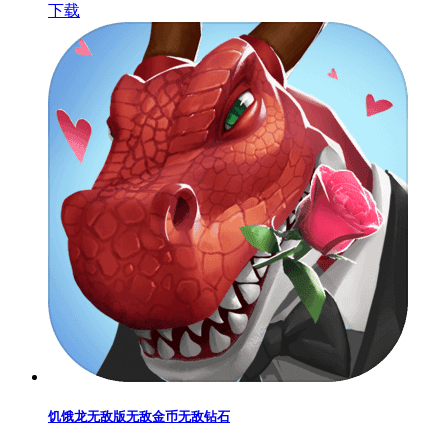
下载
饥饿龙无敌版无敌金币无敌钻石