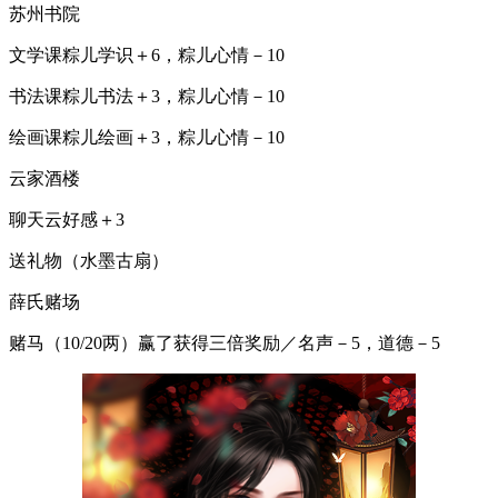
苏州书院
文学课粽儿学识＋6，粽儿心情－10
书法课粽儿书法＋3，粽儿心情－10
绘画课粽儿绘画＋3，粽儿心情－10
云家酒楼
聊天云好感＋3
送礼物（水墨古扇）
薛氏赌场
赌马（10/20两）赢了获得三倍奖励／名声－5，道德－5