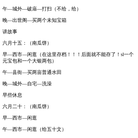
午—城外—破庙—打扫（不给，给）
晚—出世阁—买两个未知宝箱
讲故事
六月十五：（南瓜饼）
早—西市—闲逛（在这里存档！！！后面就不能存了！sl一个
元宝包和一个大银两包）
午—县衙—买两亩普通水田
晚—城外—自宅—洗澡
早些休息
六月二十：（南瓜饼）
早—西市—闲逛
午—西市—闲逛（给五十文）