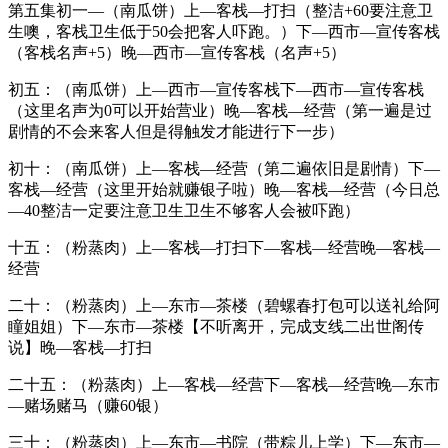
第五集初一—（南瓜饼）上—客栈—打扫（整洁+60要注意卫
生噢，客栈卫生低于50会把客人吓跑。）下—西市—宣传客栈
（客栈名声+5）晚—西市—宣传客栈（名声+5）
初五：（南瓜饼）上—西市—宣传客栈下—西市—宣传客栈
（这里名声为0可以开始营业）晚—客栈—经营（第一遍是过
剧情的不会来客人但是得触发才能进行下一步）
初十：（南瓜饼）上—客栈—经营（第二遍依旧是剧情）下—
客栈—经营（这里开始就赚银子啦）晚—客栈—经营（今日总
—40整洁一定要注意卫生卫生不够客人会被吓跑）
十五：（粉蒸肉）上—客栈—打扫下—客栈—经营晚—客栈—
经营
二十：（粉蒸肉）上—东市—茶楼（碧螺春打包可以送礼给阿
瞳姐姐）下—东市—茶楼【不听离开，完成支线二出世阁传
说】晚—客栈—打扫
二十五：（粉蒸肉）上—客栈—经营下—客栈—经营晚—东市
—赌场赌马（赚60银）
三十：（粉蒸肉）上—东市—书院（带粽儿上学）下—东市—