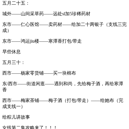
五月二十五：
城外——山间采草药——远处sl加5珍稀药材
东市——仁心医馆——卖药材——给加二十两银子（支线三完
成）
东市——鸿运jiu楼——寒潭香打包/带走
早些休息
五月三十：
西市——杨家零货铺——买一块棉布
东/西市——街道闲逛——遇到和尚，先给梅子酒，再给寒潭
香
西市——梅家茶铺——梅子酒（打包/带走）——给她布（完
成支线一）
给粽儿讲故事
女线第二集攻略来了！！！