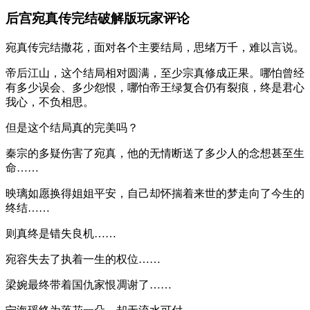
后宫宛真传完结破解版玩家评论
宛真传完结撒花，面对各个主要结局，思绪万千，难以言说。
帝后江山，这个结局相对圆满，至少宗真修成正果。哪怕曾经
有多少误会、多少怨恨，哪怕帝王绿复合仍有裂痕，终是君心
我心，不负相思。
但是这个结局真的完美吗？
秦宗的多疑伤害了宛真，他的无情断送了多少人的念想甚至生
命……
映璃如愿换得姐姐平安，自己却怀揣着来世的梦走向了今生的
终结……
则真终是错失良机……
宛容失去了执着一生的权位……
梁婉最终带着国仇家恨凋谢了……