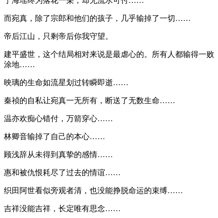
宁海瑶终为落花一朵，却无流水可付……
而宛真，除了宗郎和他们的孩子，几乎输掉了一切……
帝后江山，只剩帝后你我守望。
建平盛世，这个结局相对来说是最虐心的。所有人都输得一败
涂地……
映璃的生命如流星划过转瞬即逝……
秦祯的自私让宛真一无所有，断送了无数生命……
温亦欢痴心错付，万箭穿心……
林卿音输掉了自己的本心……
顾浅辞从未得到真挚的感情……
惠和被仇恨耗尽了过去的情谊……
织田阿世看似旁观者清，也没能挣脱命运的束缚……
吉祥没能吉祥，长定唯有思念……