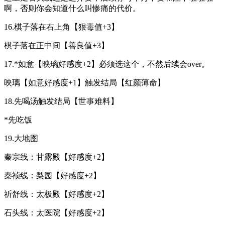
啊，否则你会知道什么叫惨痛的代价。
16.棋子落在右上角【狠毒值+3】
棋子落在正中间【善良值+3】
17.*如意【映璃好感度+2】必须选这个，不然后续会over。
映璃【如意好感度+1】触发结局【红颜薄命】
18.先喝汤触发结局【世事难料】
*先吃饭
19.大地图
秦宗线：甘露殿【好感度+2】
秦祯线：梨园【好感度+2】
祈舒线：太极殿【好感度+2】
石头线：太医院【好感度+2】