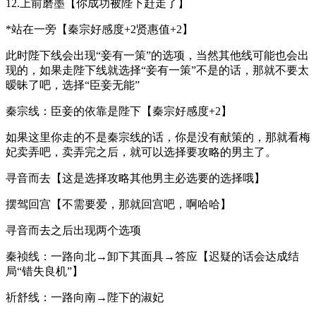
12.上前磨墨【你成功被陛下赶走了】
*站在一旁【秦宗好感度+2贤惠值+2】
此时陛下线会出现“妾有一策”的选项，当然其他线可能也会出
现的，如果走陛下线就选择“妾有一策”不是的话，那就不要太
暧昧了吧，选择“臣妾无能”
秦宗线：臣妾的依靠是陛下【秦宗好感度+2】
如果这里你走的不是秦宗线的话，你是没有献策的，那就看梅
妃卖弄吧，卖弄完之后，就可以选择要攻略的男主了。
寻音而去【这是选择攻略其他男主必选要的选择哦】
摆驾回宫【不需要爱，那就回宫吧，啊哈哈】
寻音而去之后出现两个选项
秦祯线：一路向北→卸下其面具→答应【迟疑的话会达成结
局“错失良机”】
祈舒线：一路向南→陛下的淑妃