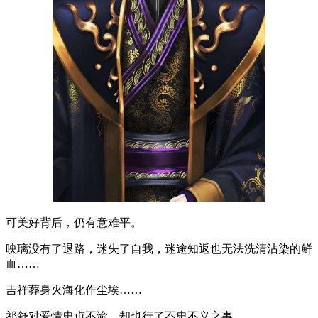
可美好背后，仍有意难平。
映璃没有了退路，迷失了自我，迷途知返也无法洗清沾染的鲜
血……
吉祥葬身火海化作尘埃……
祁舒对爱情忠贞不渝，却也行了不忠不义之事……