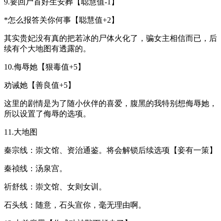
9.要回尸首好生安葬【聪慧值-1】
*怎么报答关你何事【聪慧值+2】
其实贵妃没有真的把若冰的尸体火化了，骗女主相信而已，后
续有个大地图有透露的。
10.侮辱她【狠毒值+5】
劝诫她【善良值+5】
这里的剧情是为了随小伙伴的喜爱，腹黑的我特别想侮辱她，
所以设置了侮辱的选项。
11.大地图
秦宗线：崇文馆、资治通鉴。将会解锁后续选项【妾有一策】
秦祯线：汤泉宫。
祈舒线：崇文馆、女则女训。
石头线：随意，石头宣你，毫无理由啊。