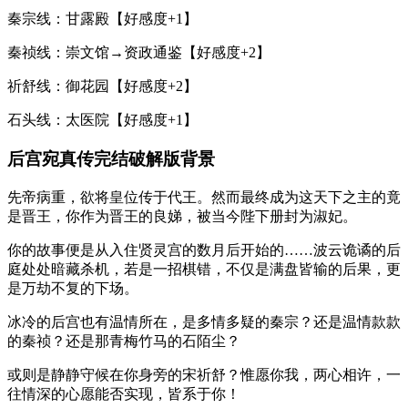
秦宗线：甘露殿【好感度+1】
秦祯线：崇文馆→资政通鉴【好感度+2】
祈舒线：御花园【好感度+2】
石头线：太医院【好感度+1】
后宫宛真传完结破解版背景
先帝病重，欲将皇位传于代王。然而最终成为这天下之主的竟
是晋王，你作为晋王的良娣，被当今陛下册封为淑妃。
你的故事便是从入住贤灵宫的数月后开始的……波云诡谲的后
庭处处暗藏杀机，若是一招棋错，不仅是满盘皆输的后果，更
是万劫不复的下场。
冰冷的后宫也有温情所在，是多情多疑的秦宗？还是温情款款
的秦祯？还是那青梅竹马的石陌尘？
或则是静静守候在你身旁的宋祈舒？惟愿你我，两心相许，一
往情深的心愿能否实现，皆系于你！