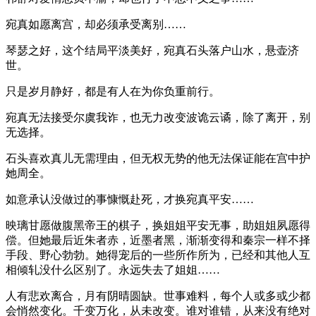
宛真如愿离宫，却必须承受离别……
琴瑟之好，这个结局平淡美好，宛真石头落户山水，悬壶济
世。
只是岁月静好，都是有人在为你负重前行。
宛真无法接受尔虞我诈，也无力改变波诡云谲，除了离开，别
无选择。
石头喜欢真儿无需理由，但无权无势的他无法保证能在宫中护
她周全。
如意承认没做过的事慷慨赴死，才换宛真平安……
映璃甘愿做腹黑帝王的棋子，换姐姐平安无事，助姐姐夙愿得
偿。但她最后近朱者赤，近墨者黑，渐渐变得和秦宗一样不择
手段、野心勃勃。她得宠后的一些所作所为，已经和其他人互
相倾轧没什么区别了。永远失去了姐姐……
人有悲欢离合，月有阴晴圆缺。世事难料，每个人或多或少都
会悄然变化。千变万化，从未改变。谁对谁错，从来没有绝对