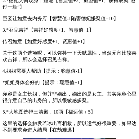
2.*德妃为何现身千鲤池【智慧值+2、威望值+1、获得成就“逃
过一劫”】
臣妾让如意去内务府【智慧值-1陷害德妃嫌疑值=10】
3.*召见吉祥【吉祥好感度+1、智慧值+1】
传召如意【如意好感度+1、贤惠值+1】
关于这两个选项呢，可以弥补一下天赋属性，当然元宵比较喜
欢吉祥，所以会选择召见吉祥。
4.姐姐需要人帮助【提示：聪慧值-1】
*姐姐身体会好的【提示：聪慧值+1】
宛容是女主长姐，但并非嫡出，嫡出的是女主。其实宛容心里
很介意自己的出身的，所以很敏感多疑。
5.*大地图选择三清殿，10两【福运值＋5】
这里的选择会触发若冰出言相救，所以运气好很重要，如果达
不到要求会进入结局【在劫难逃】