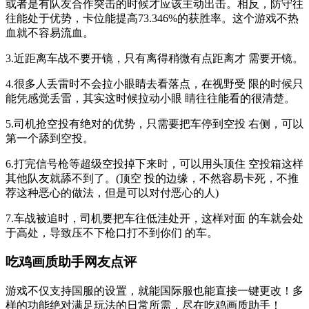
或者是有队友合作突击的时候才应该主动出击。相反，防守往
往能处于优势，卡位能提高73.346%的获胜率。这个游戏不热
血就不容易流血。
3.近距离车战不要开镜，只有离得稍微有点距离才 需要开镜。
4.很多人丢雷时不会拉小眼睛去看落点，在视野受 限的时候只
能凭感觉丢雷，其实这时候拉动小眼 睛往往能看的很清楚。
5.司机抢空投有绝对的优势，只需要把车停到空投 右侧，可以
第一个舔到空投。
6.打完信号枪等超级空投掉下来时，可以用头顶住 空投箱这样
其他队友就舔不到了。(顶空 投的边缘，不然容易卡死，不推
荐这种恶心的做法，但是可以对付恶心的人)
7.车战被追时，司机要把车往低洼处开，这样对面 的车就会处
于高处，导致压不下枪口打不到你们 的车。
吃鸡画质助手网友点评
游戏不仅支持国服的设置，就能国际服也能直接一键更改！多
样的功能绝对满足玩法的日常所需，尽在吃鸡画质助手！