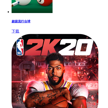
超级流行台球
下载