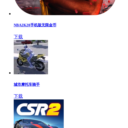
NBA2K20手机版无限金币
下载
城市摩托车骑手
下载