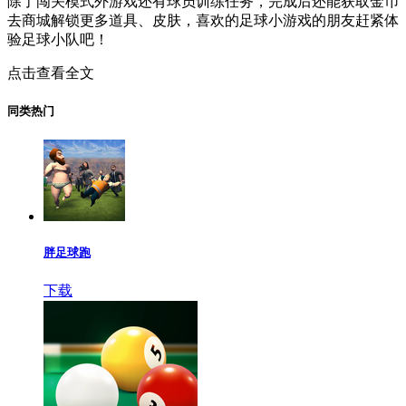
除了闯关模式外游戏还有球员训练任务，完成后还能获取金币
去商城解锁更多道具、皮肤，喜欢的足球小游戏的朋友赶紧体
验足球小队吧！
点击查看全文
同类热门
胖足球跑
下载