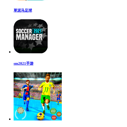
草泥马足球
sm2021手游