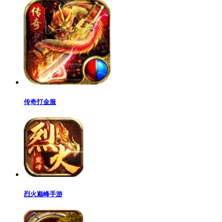
传奇打金服
烈火巅峰手游