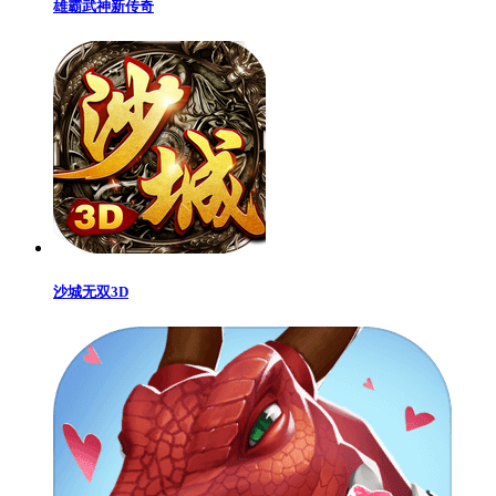
雄霸武神新传奇
沙城无双3D