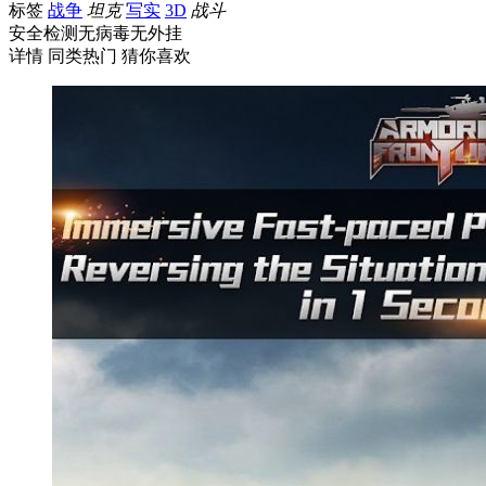
标签
战争
坦克
写实
3D
战斗
安全检测
无病毒
无外挂
详情
同类热门
猜你喜欢