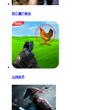
死亡僵尸射击
公鸡杀手