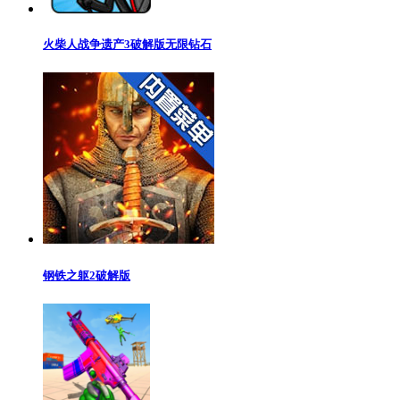
火柴人战争遗产3破解版无限钻石
钢铁之躯2破解版