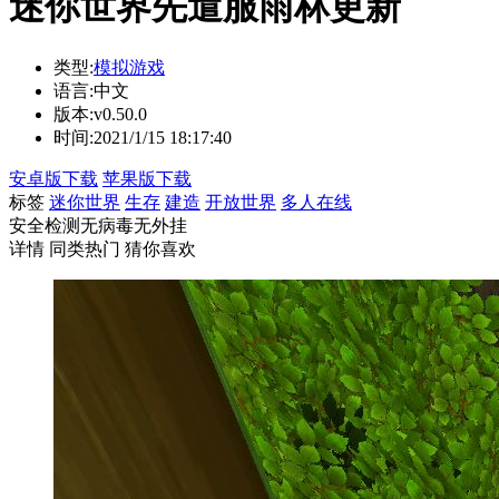
迷你世界先遣服雨林更新
类型:
模拟游戏
语言:
中文
版本:
v0.50.0
时间:
2021/1/15 18:17:40
安卓版下载
苹果版下载
标签
迷你世界
生存
建造
开放世界
多人在线
安全检测
无病毒
无外挂
详情
同类热门
猜你喜欢