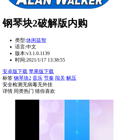
钢琴块2破解版内购
类型:
休闲益智
语言:
中文
版本:
v3.1.0.1139
时间:
2021/1/17 13:38:55
安卓版下载
苹果版下载
标签
钢琴块2
音乐
节奏
闯关
解压
安全检测
无病毒
无外挂
详情
同类热门
猜你喜欢