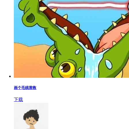
画个毛线营救
下载