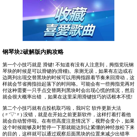
钢琴块2破解版内购攻略
第一个小技巧就是 滑键! 不知道有没有人注意到，拇指党玩钢
琴块的时候是可以滑键的(滑稽)。亲测无误，如果有左边或右
边两列出现交替黑块的时候可以用拇指跟着节奏来回滑动，这
样就会节省拇指抬起落下的时间咯。可能会有一些拇指党再对
付这种需要一只手点交替两列黑块时会出现心慌的情况，然后
就会很大概率出错 ，如果在这里采用滑键技巧的话根本不慌!
第二个小技巧就有点投机取巧啦，我叫它 软件更新大法
(〃'▽'〃) 没错，就是在开始之前更新软件，这样打着打着他
就会自动暂停啦。在有些高度注意情况下，视野会变小，如果
这个时候能够及时暂停一下那就能达到让紧绷的神经放松下来
的目的，这样就可以通过观察后面黑块的位置来减少出错率