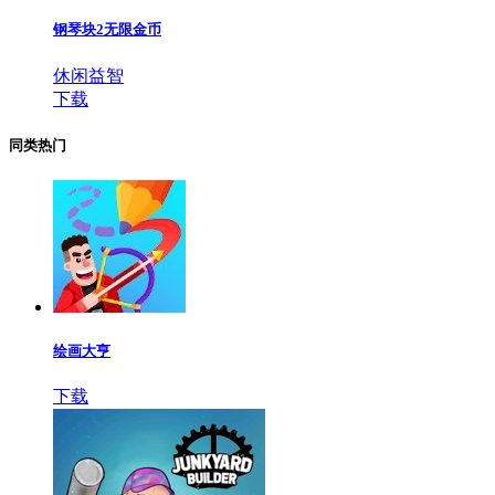
钢琴块2无限金币
休闲益智
下载
同类热门
绘画大亨
下载