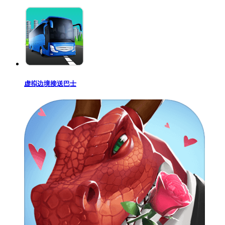
虚拟边境接送巴士