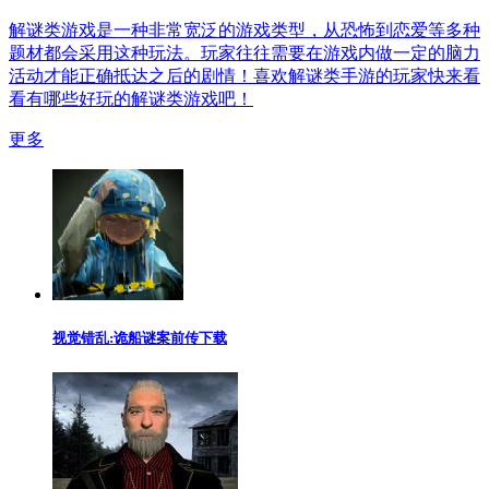
解谜类游戏是一种非常宽泛的游戏类型，从恐怖到恋爱等多种
题材都会采用这种玩法。玩家往往需要在游戏内做一定的脑力
活动才能正确抵达之后的剧情！喜欢解谜类手游的玩家快来看
看有哪些好玩的解谜类游戏吧！
更多
视觉错乱:诡船谜案前传下载