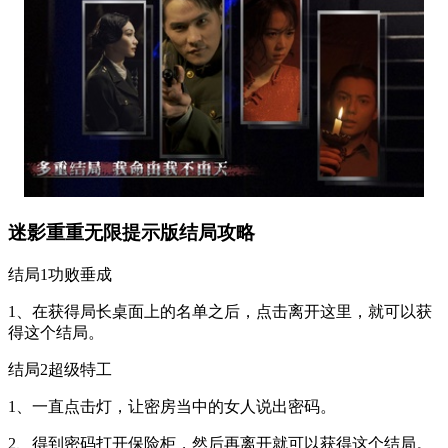
迷影重重无限提示版结局攻略
结局1功败垂成
1、在获得局长桌面上的名单之后，点击离开这里，就可以获
得这个结局。
结局2超级特工
1、一直点击灯，让密房当中的女人说出密码。
2、得到密码打开保险柜，然后再离开就可以获得这个结局。