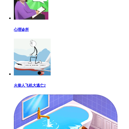
心理诊所
火柴人飞机大逃亡2