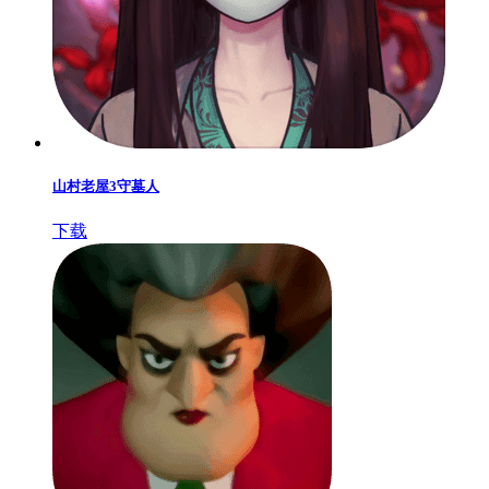
山村老屋3守墓人
下载