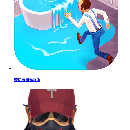
梦幻家园无限版