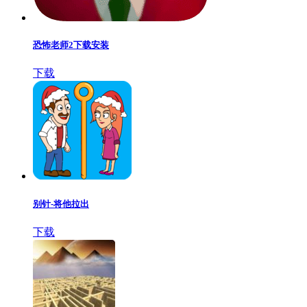
恐怖老师2下载安装
下载
别针-将他拉出
下载