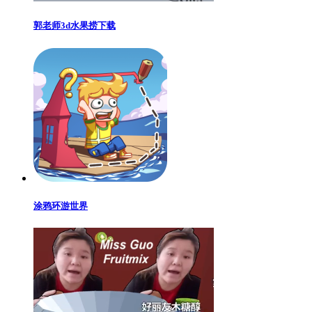
郭老师3d水果捞下载
涂鸦环游世界