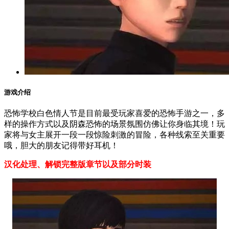
游戏介绍
恐怖学校白色情人节是目前最受玩家喜爱的恐怖手游之一，多
样的操作方式以及阴森恐怖的场景氛围仿佛让你身临其境！玩
家将与女主展开一段一段惊险刺激的冒险，各种线索至关重要
哦，胆大的朋友记得带好耳机！
汉化处理、解锁完整版章节以及部分时装