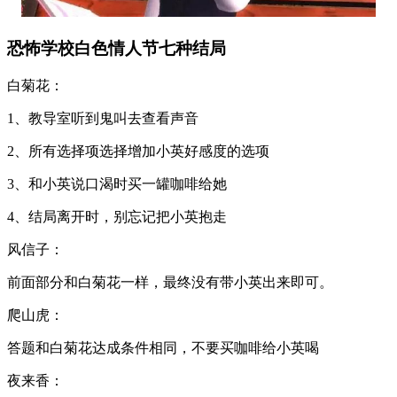
恐怖学校白色情人节七种结局
白菊花：
1、教导室听到鬼叫去查看声音
2、所有选择项选择增加小英好感度的选项
3、和小英说口渴时买一罐咖啡给她
4、结局离开时，别忘记把小英抱走
风信子：
前面部分和白菊花一样，最终没有带小英出来即可。
爬山虎：
答题和白菊花达成条件相同，不要买咖啡给小英喝
夜来香：