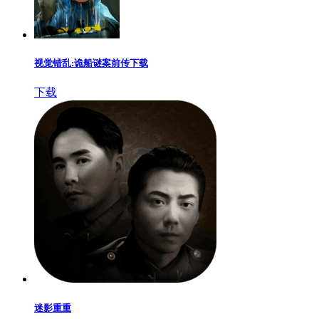
视觉错乱:诡船谜案前传下载
下载
迷影重重