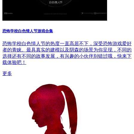
恐怖学校白色情人节游戏合集
恐怖学校白色情人节的热度一直高居不下，深受恐怖游戏爱好
者的青睐。最具真实的建模以及阴森的场景为你呈现，不同的
选择还有不同的故事发展，有兴趣的小伙伴别错过哦，快来下
载体验吧！
更多