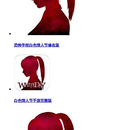
恐怖学校白色情人节修改版
白色情人节手游完整版