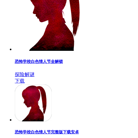
恐怖学校白色情人节全解锁
探险解谜
下载
恐怖学校白色情人节完整版下载安卓