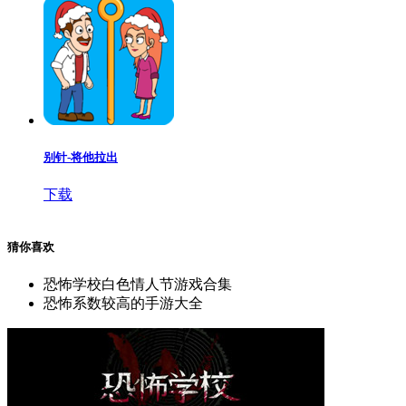
别针-将他拉出
下载
猜你喜欢
恐怖学校白色情人节游戏合集
恐怖系数较高的手游大全