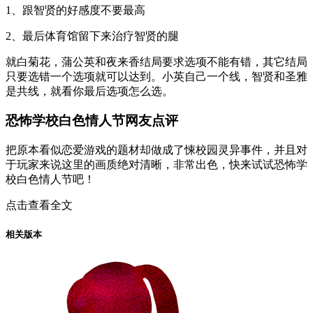
1、跟智贤的好感度不要最高
2、最后体育馆留下来治疗智贤的腿
就白菊花，蒲公英和夜来香结局要求选项不能有错，其它结局
只要选错一个选项就可以达到。小英自己一个线，智贤和圣雅
是共线，就看你最后选项怎么选。
恐怖学校白色情人节网友点评
把原本看似恋爱游戏的题材却做成了悚校园灵异事件，并且对
于玩家来说这里的画质绝对清晰，非常出色，快来试试恐怖学
校白色情人节吧！
点击查看全文
相关版本