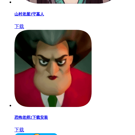
山村老屋3守墓人
下载
恐怖老师2下载安装
下载