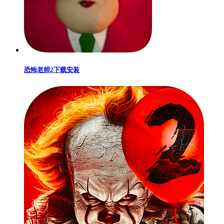
恐怖老师2下载安装