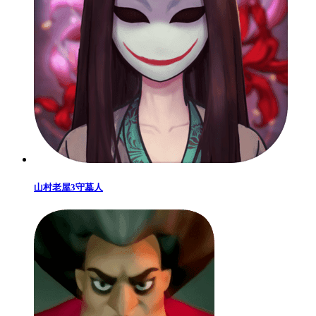
山村老屋3守墓人