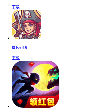
下载
指上水世界
下载