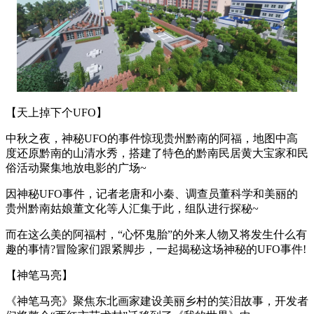
【天上掉下个UFO】
中秋之夜，神秘UFO的事件惊现贵州黔南的阿福，地图中高
度还原黔南的山清水秀，搭建了特色的黔南民居黄大宝家和民
俗活动聚集地放电影的广场~
因神秘UFO事件，记者老唐和小秦、调查员董科学和美丽的
贵州黔南姑娘董文化等人汇集于此，组队进行探秘~
而在这么美的阿福村，“心怀鬼胎”的外来人物又将发生什么有
趣的事情?冒险家们跟紧脚步，一起揭秘这场神秘的UFO事件!
【神笔马亮】
《神笔马亮》聚焦东北画家建设美丽乡村的笑泪故事，开发者