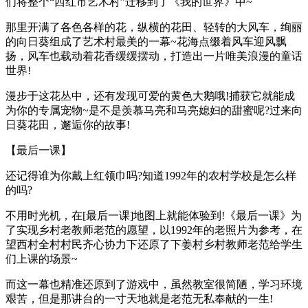
们将整个“西红市艺术村”迁移到了《我的世界》中~
那里开满了各色各样的花，纵横的花田、轻转的大风车，绚丽
的向日葵组成了艺术村最美的一幕~花海点缀着风车迎风飘
扬，风车也载动着花香缓缓摆动，打造出一片唯美浪漫的童话
世界!
漫步于这花丛中，还有发现可爱的黄色大鹅哦!捕获它就能成
为你的专属宠物~是不是羡慕马亮和马亮媳妇的甜蜜呢?过来向
日葵花田，邂逅你的故事!
【最后一课】
还记得谁为你戴上红领巾吗?知道1992年的农村学校是怎么样
的吗?
不用时光机，在[最后一课]地图上就能体验到!《最后一课》为
了实现乡村老教师老范的愿望，以1992年的老照片为参考，在
望西村全村村民齐心协力下还原了下姜村乡村教师老范给学生
们上课的场景~
而这一幕也精准还原到了游戏中，虽然教室很简陋，学习环境
艰苦，但是那讲台的一寸天地就是老范无私奉献的一生!