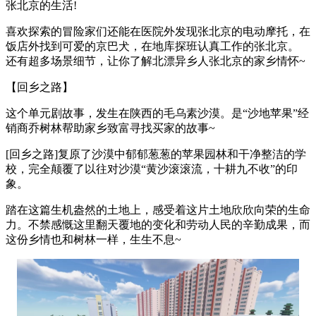
张北京的生活!
喜欢探索的冒险家们还能在医院外发现张北京的电动摩托，在
饭店外找到可爱的京巴犬，在地库探班认真工作的张北京。
还有超多场景细节，让你了解北漂异乡人张北京的家乡情怀~
【回乡之路】
这个单元剧故事，发生在陕西的毛乌素沙漠。是“沙地苹果”经
销商乔树林帮助家乡致富寻找买家的故事~
[回乡之路]复原了沙漠中郁郁葱葱的苹果园林和干净整洁的学
校，完全颠覆了以往对沙漠“黄沙滚滚流，十耕九不收”的印
象。
踏在这篇生机盎然的土地上，感受着这片土地欣欣向荣的生命
力。不禁感慨这里翻天覆地的变化和劳动人民的辛勤成果，而
这份乡情也和树林一样，生生不息~