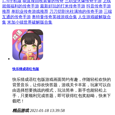
1.76手机版
能直接回收装备的传奇
三职业火爆传奇手游
上线
就领福利的传奇手游
最新好玩的打米传奇手游
抖音传奇手游
推荐
单职业传奇游戏推荐
刀刀切割光柱满地的传奇手游
三端
互通的传奇手游
奥特曼传奇英雄游戏合集
人生游戏破解版合
集
米加小镇世界破解版合集
快乐猜成语红包版
快乐猜成语红包版游戏画面简约有趣，伴随轻松欢快的
背景音乐，让你欢快答题，游戏关卡丰富，玩家可以自
由选择想要挑战的模式，玩法简单，新手也能轻松上
手，只要顺利完成答题，即可获得红包奖励呦，快来下
载吧！
精品游戏
2021-01-18 13:39:58