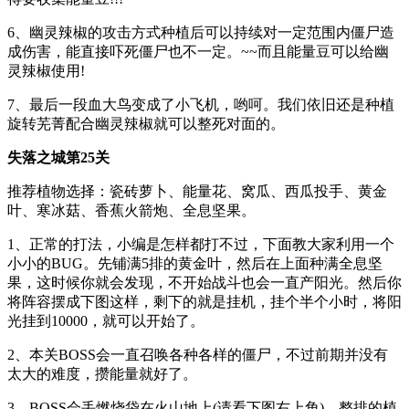
6、幽灵辣椒的攻击方式种植后可以持续对一定范围内僵尸造
成伤害，能直接吓死僵尸也不一定。~~而且能量豆可以给幽
灵辣椒使用!
7、最后一段血大鸟变成了小飞机，哟呵。我们依旧还是种植
旋转芜菁配合幽灵辣椒就可以整死对面的。
失落之城第25关
推荐植物选择：瓷砖萝卜、能量花、窝瓜、西瓜投手、黄金
叶、寒冰菇、香蕉火箭炮、全息坚果。
1、正常的打法，小编是怎样都打不过，下面教大家利用一个
小小的BUG。先铺满5排的黄金叶，然后在上面种满全息坚
果，这时候你就会发现，不开始战斗也会一直产阳光。然后你
将阵容摆成下图这样，剩下的就是挂机，挂个半个小时，将阳
光挂到10000，就可以开始了。
2、本关BOSS会一直召唤各种各样的僵尸，不过前期并没有
太大的难度，攒能量就好了。
3、BOSS会丢燃烧袋在火山地上(请看下图右上角)，整排的植