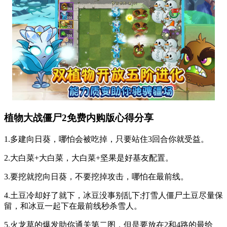
植物大战僵尸2免费内购版心得分享
1.多建向日葵，哪怕会被吃掉，只要站住3回合你就受益。
2.大白菜+大白菜，大白菜+坚果是好基友配置。
3.要挖就挖向日葵，不要挖掉攻击，哪怕在最前线。
4.土豆冷却好了就下，冰豆没事别乱下;打雪人僵尸土豆尽量保
留，和冰豆一起下在最前线秒杀雪人。
5.火龙草的爆发助你通关第二图，但是要放在2和4路的最给