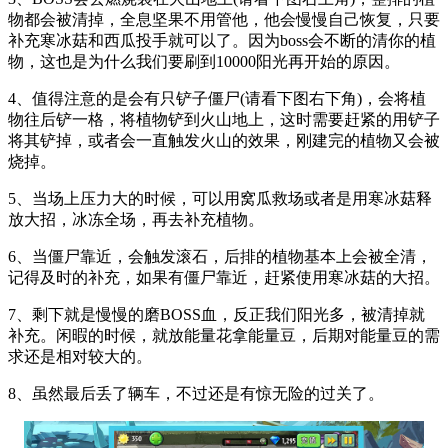
物都会被清掉，全息坚果不用管他，他会慢慢自己恢复，只要
补充寒冰菇和西瓜投手就可以了。因为boss会不断的清你的植
物，这也是为什么我们要刷到10000阳光再开始的原因。
4、值得注意的是会有只铲子僵尸(请看下图右下角)，会将植
物往后铲一格，将植物铲到火山地上，这时需要赶紧的用铲子
将其铲掉，或者会一直触发火山的效果，刚建完的植物又会被
烧掉。
5、当场上压力大的时候，可以用窝瓜救场或者是用寒冰菇释
放大招，冰冻全场，再去补充植物。
6、当僵尸靠近，会触发滚石，后排的植物基本上会被全清，
记得及时的补充，如果有僵尸靠近，赶紧使用寒冰菇的大招。
7、剩下就是慢慢的磨BOSS血，反正我们阳光多，被清掉就
补充。闲暇的时候，就放能量花拿能量豆，后期对能量豆的需
求还是相对较大的。
8、虽然最后丢了辆车，不过还是有惊无险的过关了。