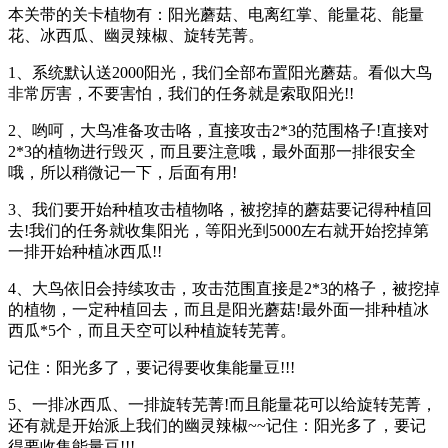
本关带的关卡植物有：阳光蘑菇、电离红掌、能量花、能量
花、冰西瓜、幽灵辣椒、旋转芜菁。
1、系统默认送2000阳光，我们全部布置阳光蘑菇。看似大鸟
非常厉害，不要害怕，我们的任务就是索取阳光!!
2、哟呵，大鸟准备攻击咯，直接攻击2*3的范围格子!直接对
2*3的植物进行毁灭，而且要注意哦，最外面那一排很安全
哦，所以稍微记一下，后面有用!
3、我们要开始种植攻击植物咯，被挖掉的蘑菇要记得种植回
去!我们的任务就收集阳光，等阳光到5000左右就开始挖掉第
一排开始种植冰西瓜!!
4、大鸟依旧会持续攻击，攻击范围直接是2*3的格子，被挖掉
的植物，一定种植回去，而且是阳光蘑菇!最外面一排种植冰
西瓜*5个，而且天空可以种植旋转芜菁。
记住：阳光多了，要记得要收集能量豆!!!
5、一排冰西瓜、一排旋转芜菁!而且能量花可以给旋转芜菁，
还有就是开始派上我们的幽灵辣椒~~记住：阳光多了，要记
得要收集能量豆!!!