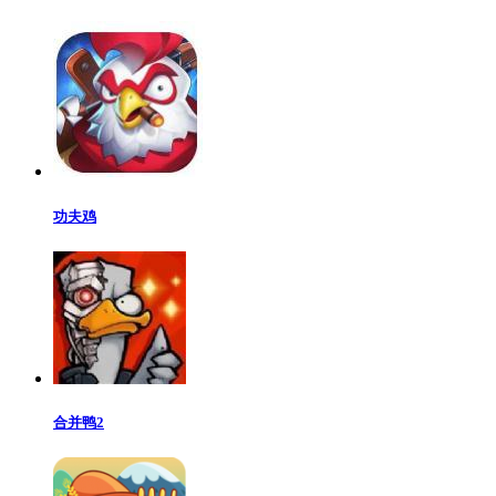
功夫鸡
合并鸭2