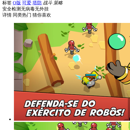
标签
Q版
可爱
塔防
战斗
策略
安全检测
无病毒
无外挂
详情
同类热门
猜你喜欢