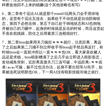
样磨血他回不上来的稳赚(这个其他攻略也有写)
6，第二章有个逗比AI,就是那个round1玩两头刀会手滑掉地
的，这货有个逗比五连击，如果处于不动也就是自动防御状
态，第四下必然击倒，第五下自己处于倒地状态和AI也倒地
并被自己的刀砸中，起身的时候就是反击的时候，而且这货起
手喜欢前跳踢，防住之后用素质三连棍很好打。
7，第二章boss如果用关刀疯狂👊👊👊就行，注意距离，离远
了之后如果第二刀捅不到立即收手等boss起手然后再反打，有
时候boss会一直前冲所以一直👊👊👊也OK，看大家喜欢赌人
品还是求稳，boss暗影槽满了之后几乎会立即进入暗影形态，
发动咸鱼突刺，近距离直接关刀三连可破，中远距离↓👊👊或
者↓👞👞可躲，躲不过也没办法，起身不要出招等AI先手，如
果被连死说明那也OK，下一局AI没有暗影技能吊锤之就行。