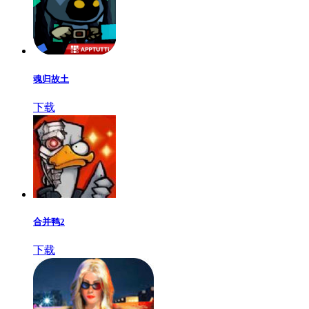
魂归故土
下载
合并鸭2
下载