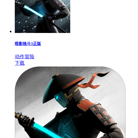
暗影格斗3正版
动作冒险
下载