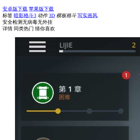
安卓版下载
苹果版下载
标签
暗影格斗3
动作
3D
横板格斗
写实画风
安全检测
无病毒
无外挂
详情
同类热门
猜你喜欢