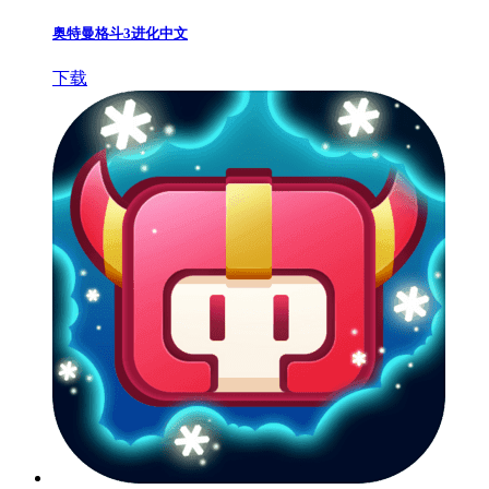
奥特曼格斗3进化中文
下载