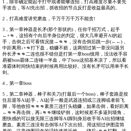
1，除非确定能起手打中或者能够连招，打高难度尽量不要先
手攻击，等AI先出招，抓收招的节点反打是收益最高的。
2，打高难度讲究磨血，千万千万千万不能贪!
3，第一章神器是长矛(那个形状的)，任你千招万式，起手
←+👊，这招有个向后半身位的判定，很大几率避开AI的起
手，击倒之后可看情况接→👊👊，没有击倒后跳一步(←←)，
中距离用↓+👊打下盘，稳赚不赔，这两招过第一章没问题另
外长矛👊👊二连也很不错但是打第一章boss慎用，没法收手容
易被boss霸体二连锤一半血，中了boss这招基本凉了，所以看
准霸体时间快结束的时候再用比较好。没有长矛可以用单手长
剑。
4，第一章boss
5，第二章神器，棒子和关刀(打最后一个boss)，棒子套路是按
住后退等AI起手，AI起手一般是武器连招或三连脚或者前飞
脚，等他收招👊👊👊素质三连打头稳赚，如果击倒，看好距离
←👊👊再击倒，再↓👊👊继续铲倒，这时候差不多逼到墙角，
图快感的可以接无限三连脚等AI蹿到身后收手等AI出招继续
磨血。素质三连没有击倒等AI下次出招。用这招过伊图蛮简
单的，注意伊图回血的话快速接近他→→绕后↓👊👊打翻，这