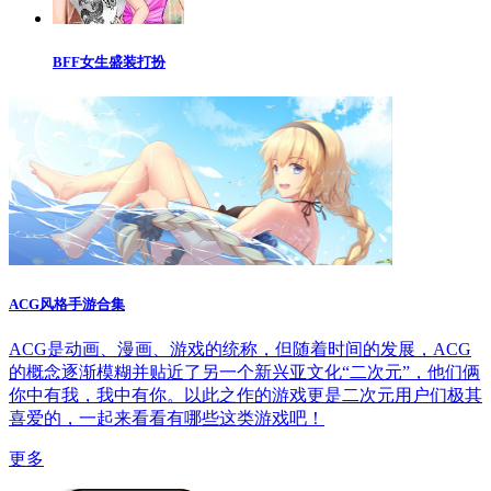
BFF女生盛装打扮
ACG风格手游合集
ACG是动画、漫画、游戏的统称，但随着时间的发展，ACG
的概念逐渐模糊并贴近了另一个新兴亚文化“二次元”，他们俩
你中有我，我中有你。以此之作的游戏更是二次元用户们极其
喜爱的，一起来看看有哪些这类游戏吧！
更多