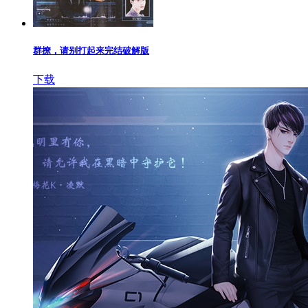
群撩，请别打起来完结破解版
下载