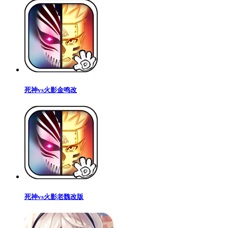
死神vs火影金鸣改
死神vs火影老魏改版