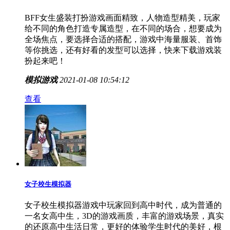
BFF女生盛装打扮游戏画面精致，人物造型精美，玩家
给不同的角色打造专属造型，在不同的场合，想要成为
全场焦点，要选择合适的搭配，游戏中海量服装、首饰
等你挑选，还有好看的发型可以选择，快来下载游戏装
扮起来吧！
模拟游戏
2021-01-08 10:54:12
查看
女子校生模拟器
女子校生模拟器游戏中玩家回到高中时代，成为普通的
一名女高中生，3D的游戏画质，丰富的游戏场景，真实
的还原高中生活日常，更好的体验学生时代的美好，根