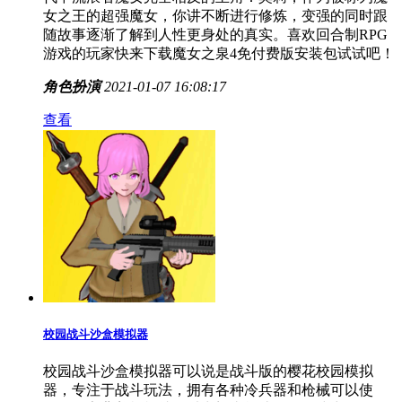
女之王的超强魔女，你讲不断进行修炼，变强的同时跟
随故事逐渐了解到人性更身处的真实。喜欢回合制RPG
游戏的玩家快来下载魔女之泉4免付费版安装包试试吧！
角色扮演
2021-01-07 16:08:17
查看
校园战斗沙盒模拟器
校园战斗沙盒模拟器可以说是战斗版的樱花校园模拟
器，专注于战斗玩法，拥有各种冷兵器和枪械可以使