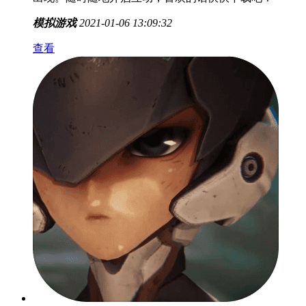
模拟游戏
2021-01-06 13:09:32
查看