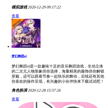
模拟游戏
2020-12-29 09:17:22
查看
梦幻舞蹈ol
梦幻舞蹈ol是一款趣味十足的音乐舞蹈游戏，生动立体
的二次元人物形象供你选择，海量精美的服饰供你解锁
穿戴，还可以跟着节奏一起快乐的舞动，后续还有其他
你喜欢的操作呈现，有兴趣的小伙伴快来下载试试吧！
角色扮演
2020-12-28 15:57:26
查看