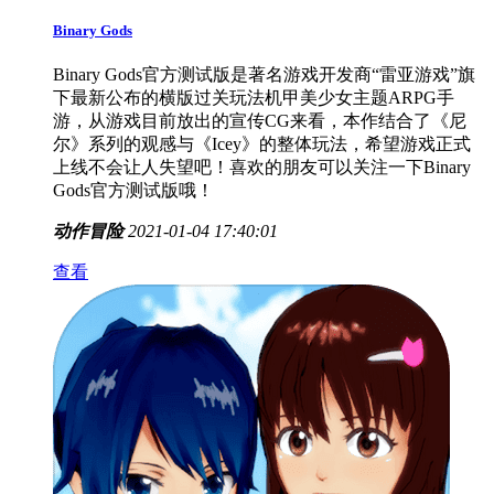
Binary Gods
Binary Gods官方测试版是著名游戏开发商“雷亚游戏”旗
下最新公布的横版过关玩法机甲美少女主题ARPG手
游，从游戏目前放出的宣传CG来看，本作结合了《尼
尔》系列的观感与《Icey》的整体玩法，希望游戏正式
上线不会让人失望吧！喜欢的朋友可以关注一下Binary
Gods官方测试版哦！
动作冒险
2021-01-04 17:40:01
查看