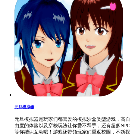
元旦模拟器
元旦模拟器是玩家们都喜爱的模拟沙盒类型游戏，高自
由度的体验以及穿梭玩法让你爱不释手，还有超多NPC
等你结识互动哦！游戏还带领玩家们重返校园，不断探