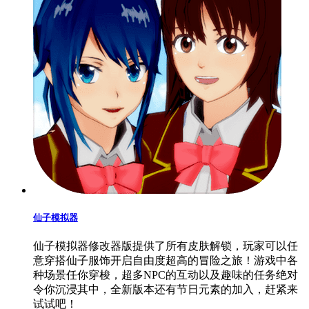
仙子模拟器
仙子模拟器修改器版提供了所有皮肤解锁，玩家可以任
意穿搭仙子服饰开启自由度超高的冒险之旅！游戏中各
种场景任你穿梭，超多NPC的互动以及趣味的任务绝对
令你沉浸其中，全新版本还有节日元素的加入，赶紧来
试试吧！