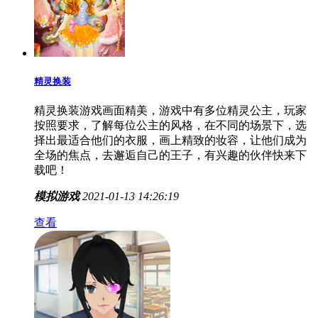
精灵换装
精灵换装游戏画面精美，游戏中有多位精灵公主，玩家
按照要求，了解每位公主的风格，在不同的场景下，选
择出最适合他们的衣服，画上精致的妆容，让他们成为
全场的焦点，去邂逅自己的王子，有兴趣的伙伴快来下
载吧！
模拟游戏
2021-01-13 14:26:19
查看