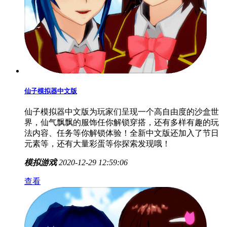
仙子模拟器中文版
仙子模拟器中文版为玩家们呈现一个高自由度的沙盒世
界，仙气飘飘的服饰任你解锁穿搭，还有多样有趣的玩
法内容、任务等你解锁体验！全新中文版还加入了节日
元素等，还有大量彩蛋等你探索发现哦！
模拟游戏
2020-12-29 12:59:06
查看