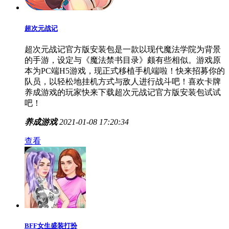
超次元战记
超次元战记官方版安装包是一款以现代魔法学院为背景
的手游，设定与《魔法禁书目录》颇有些相似。游戏原
本为PC端H5游戏，现正式移植手机端啦！快来招募你的
队员，以轻松地挂机方式与敌人进行战斗吧！喜欢卡牌
养成游戏的玩家快来下载超次元战记官方版安装包试试
吧！
养成游戏
2021-01-08 17:20:34
查看
BFF女生盛装打扮