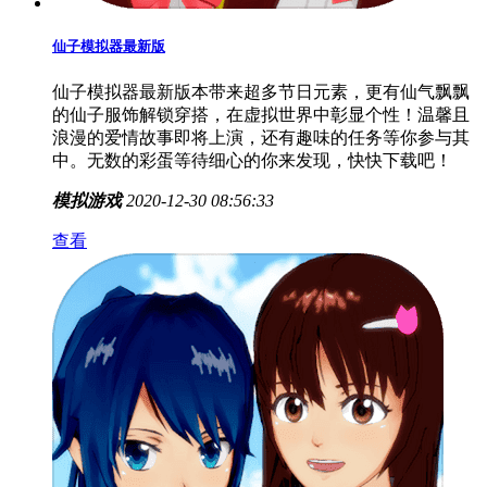
仙子模拟器最新版
仙子模拟器最新版本带来超多节日元素，更有仙气飘飘
的仙子服饰解锁穿搭，在虚拟世界中彰显个性！温馨且
浪漫的爱情故事即将上演，还有趣味的任务等你参与其
中。无数的彩蛋等待细心的你来发现，快快下载吧！
模拟游戏
2020-12-30 08:56:33
查看