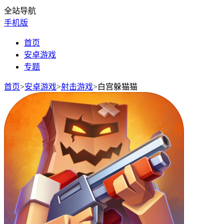
全站导航
手机版
首页
安卓游戏
专题
首页
>
安卓游戏
>
射击游戏
>
白宫躲猫猫