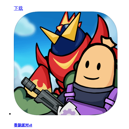
下载
香肠派对s8