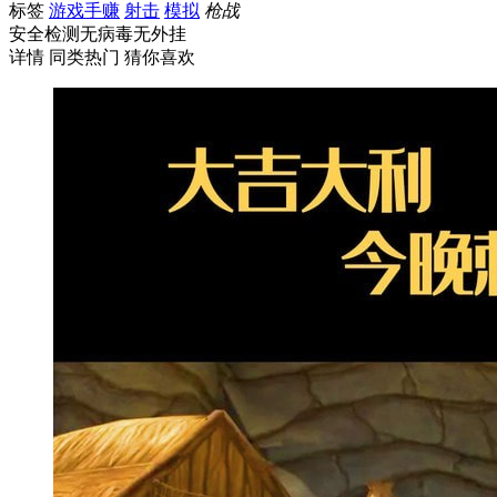
标签
游戏手赚
射击
模拟
枪战
安全检测
无病毒
无外挂
详情
同类热门
猜你喜欢