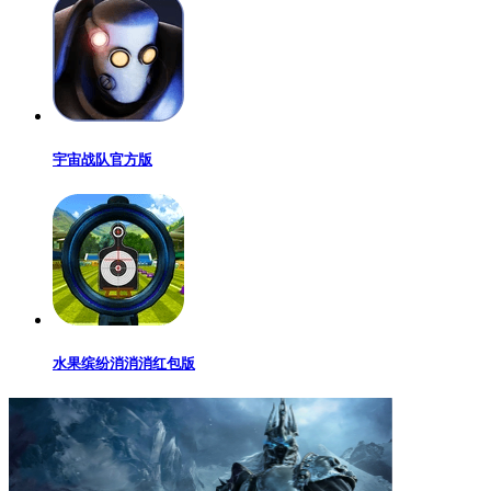
宇宙战队官方版
水果缤纷消消消红包版