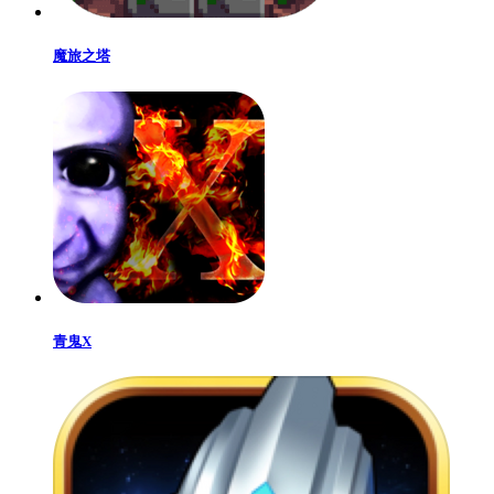
魔旅之塔
青鬼X