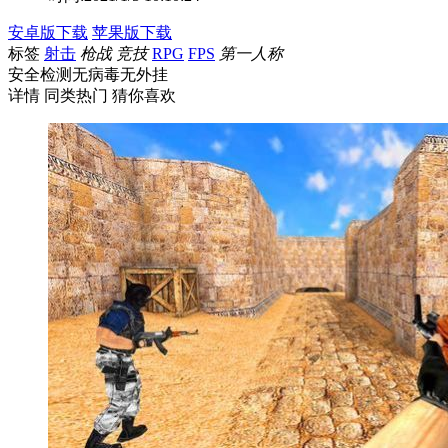
安卓版下载
苹果版下载
标签
射击
枪战
竞技
RPG
FPS
第一人称
安全检测
无病毒
无外挂
详情
同类热门
猜你喜欢