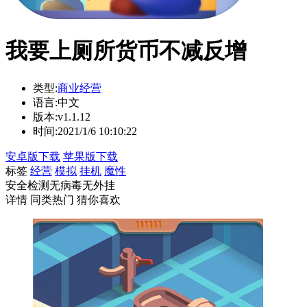
我要上厕所货币不减反增
类型:
商业经营
语言:
中文
版本:
v1.1.12
时间:
2021/1/6 10:10:22
安卓版下载
苹果版下载
标签
经营
模拟
挂机
魔性
安全检测
无病毒
无外挂
详情
同类热门
猜你喜欢