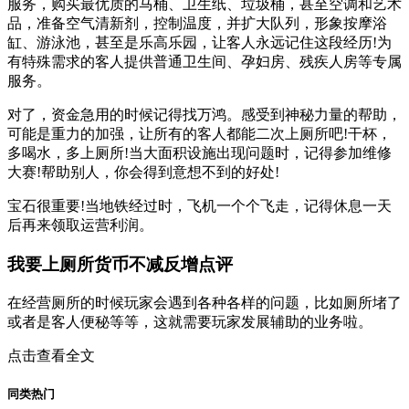
服务，购买最优质的马桶、卫生纸、垃圾桶，甚至空调和艺术
品，准备空气清新剂，控制温度，并扩大队列，形象按摩浴
缸、游泳池，甚至是乐高乐园，让客人永远记住这段经历!为
有特殊需求的客人提供普通卫生间、孕妇房、残疾人房等专属
服务。
对了，资金急用的时候记得找万鸿。感受到神秘力量的帮助，
可能是重力的加强，让所有的客人都能二次上厕所吧!干杯，
多喝水，多上厕所!当大面积设施出现问题时，记得参加维修
大赛!帮助别人，你会得到意想不到的好处!
宝石很重要!当地铁经过时，飞机一个个飞走，记得休息一天
后再来领取运营利润。
我要上厕所货币不减反增点评
在经营厕所的时候玩家会遇到各种各样的问题，比如厕所堵了
或者是客人便秘等等，这就需要玩家发展辅助的业务啦。
点击查看全文
同类热门