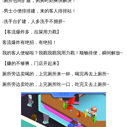
-厕所包间扩建，匆匆时刻爽快解决！
-男士小便排排建，来的客人排排站！
-洗手台扩建，人多洗手不拥挤~
【客流爆炸多，拉屎用力戳】
客流爆炸有绝招，有绝招！
我的客人便秘啦？我戳我戳我用力戳！顺畅排便，瞬间解放~
【赚的不够爽，门店开起来】
厕所旁边卖喝的，上完厕所来一杯，喝完再去上厕所~
厕所旁边卖吃的，上完厕所吃一口，吃完又去上厕所~