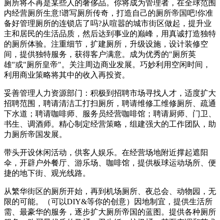
厕所将不再是某些人的奢侈品。你将成为管理者，在全球范围
内经营厕所生意!谱写厕所传奇，打造自己的厕所帝国吧!你准
备好管理厕所的连锁店了吗?从喧嚣的城市街区做起，提升业
主和居民的生活品质，然后达到事业的巅峰，用真诚打造独特
的厕所体验。注重细节，扩建厕所，升级设施，设计装修空
间，提供独特服务，获得客户满意。成为优秀的"厕所英
雄"或"厕所皇帝"。关注周边商业发展。巧妙利用空闲时间，
利用商业策略将其中的收入再投资。
妥善管理人力资源部门：积极到招聘市场寻找人才，适度扩大
招聘范围，聘请清洁工打扫厕所，聘请维修工维修厕所、疏通
下水道；聘请咖啡师、服务员经营咖啡馆；聘请厨师、门卫、
书生、调酒师。精心制定经营策略，组建强大的工作团队，助
力厕所帝国发展。
带头开设休闲活动，供客人娱乐。在经营场地附近撑起遮阳
伞，开辟户外餐厅、游乐场、咖啡馆，提供板球运动场所、便
捷的地下街、观光线路。
从繁华街区的厕所开始，再到机场厕所、夜总会、动物园，无
限的可能。（可以DIY&等你的创意）因地制宜，提供生活所
需、最豪华的服务，逐步扩大厕所帝国的蓝图。提供各种厕所