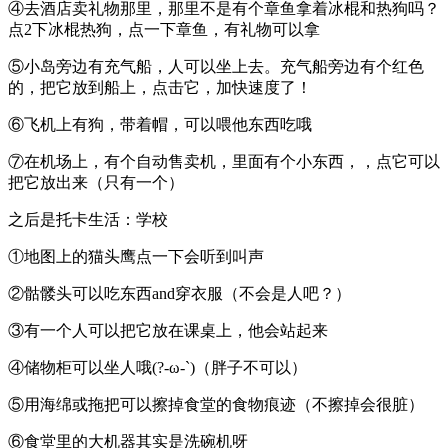
④去酒店卖礼物那里，那里不是有个章鱼拿着冰棍和热狗吗？
点2下冰棍热狗，点一下章鱼，有礼物可以拿
⑤小岛旁边有充气船，人可以坐上去。充气船旁边有个红色
的，把它放到船上，点击它，加快速度了！
⑥飞机上有狗，带着帽，可以喂他东西吃哦
⑦在机场上，有个自动售卖机，里面有个小东西，，点它可以
把它放出来（只有一个）
之后是托卡生活：学校
①地图上的猫头鹰点一下会听到叫声
②骷髅头可以吃东西and穿衣服（不会是人吧？）
③有一个人可以把它放在课桌上，他会站起来
④储物柜可以坐人哦(?-ω-`)（胖子不可以）
⑤用海绵或拖把可以擦掉食堂的食物痕迹（不擦掉会很脏）
⑥食堂里的大机器其实是洗碗机呀