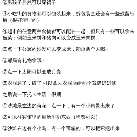
②男孩子居然可以穿裙子
③小吃街的食物都可以包装起来，拆包装盒还会有一些残留纸
屑（很好清理的）
④超市的任意两种食物都可以配在一起，但只有一些可以拿来
当菜：例如玉米饼和猪肉可以变成玉米肉饼
⑤点一下公寓的沙发可以变成床，能睡两个人哦~
⑥邮局有礼物拿哦~
⑦点一下太阳可以变成月亮
⑧衣服坏了，破了 可以拿去衣服店给那个裁缝奶奶修
之后说一下托卡生活：假期
①沙滩最左边的荷花，点一下，有一个小精灵出来了
②可以往宾馆里的厕所里扔东西（啥都可以）
③沙滩右边有个小岛，有一个宝箱的，可以把它挖出来