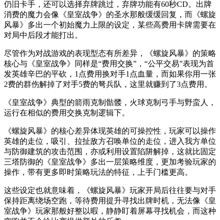
仍旧卡手，还可以选择弃牌跳过，弃牌功能有60秒CD。出牌
消费的魔力会像《皇室战争》的圣水那般缓缓回复，而《螺旋
风暴》多出一个初始魔力上限的设定，某些高费用卡牌需要在
对局中后段才能打出。
尽管作为对战游戏的表现型态有所差异，《螺旋风暴》的策略
核心与《皇室战争》同样是“费用交换”，“公平交易”表现为首
发英雄辛巴的平砍，1点费用换对手1点血量，而如果你用一张
2费的群伤解掉了对手5费的弩兵队，这里就赚到了3点费用。
《皇室战争》典型的箭雨克制骷髅，火球克制弓手与野蛮人，
运行在相似的费用交换克制逻辑下。
《螺旋风暴》的核心差异体现英雄的可操控性，玩家可以操作
英雄的走位，吸引、拉扯敌方召唤单位的走位，进入我方单位
与防御建筑的攻击范围，亦或利用设置陷阱解掉，这就比固定
三塔防御的《皇室战争》多出一层策略维度，更加考验玩家的
操作，带有更多即时策略玩法的特征，上手门槛更高。
这些设定也就意味着，《螺旋风暴》玩家开局后往往要与对手
保持距离绕场空跑，等待费用提升寻找出牌时机，无法像《皇
室战争》玩家那般好整以暇，静静盯着屏幕寻找机会，而这种