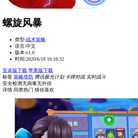
螺旋风暴
类型:
战术策略
语言:
中文
版本:
v1.0
时间:
2020/6/18 16:16:32
安卓版下载
苹果版下载
标签
策略塔防
腾讯极光计划
卡牌对战
实时战斗
安全检测
无病毒
无外挂
详情
同类热门
猜你喜欢