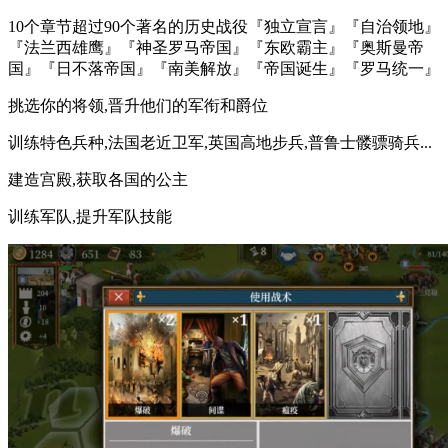
10个章节超过90个著名的历史战役『独立宣言』『自治领地』
『法兰西雄鹰』『神圣罗马帝国』『东欧霸主』『奥斯曼帝
国』『日不落帝国』『南美解放』『帝国诞生』『罗马统一』
挑选你的将领,晋升他们的军衔和爵位
训练特色兵种,法国老近卫军,英国高地步兵,普鲁士髅骠骑兵...
建造宫殿,获取各国的公主
训练军队,提升军队技能