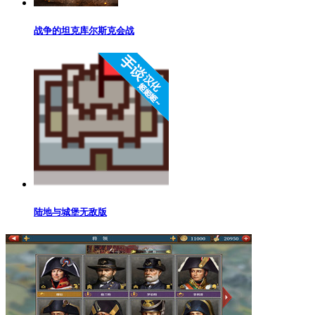
战争的坦克库尔斯克会战
陆地与城堡无敌版