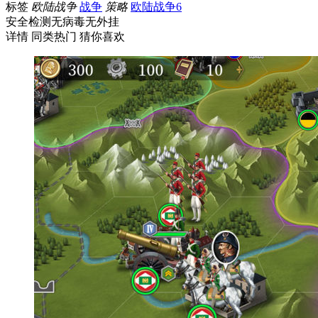
标签
欧陆战争
战争
策略
欧陆战争6
安全检测
无病毒
无外挂
详情
同类热门
猜你喜欢