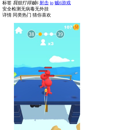
标签
我狙打得贼6
射击
io
贼6游戏
安全检测
无病毒
无外挂
详情
同类热门
猜你喜欢