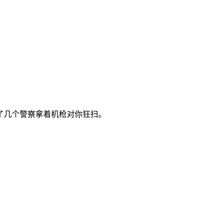
了几个警察拿着机枪对你狂扫。