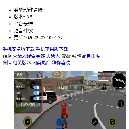
类型:
动作冒险
版本:
v3.5
平台:
安卓
语言:
中文
更新:
2020-09-03 10:01:37
手机安卓版下载
手机苹果版下载
标签
火柴人绳索英雄
火柴人
冒险
动作
高自由度
详情
相关版本
同类热门
猜你喜欢