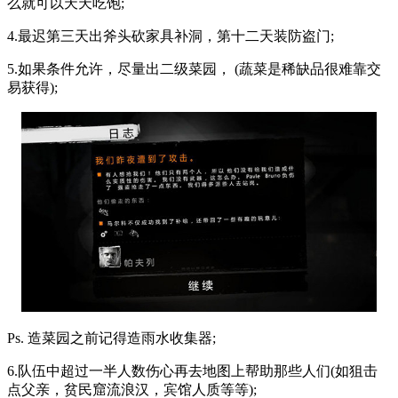
么就可以天天吃饱;
4.最迟第三天出斧头砍家具补洞，第十二天装防盗门;
5.如果条件允许，尽量出二级菜园， (蔬菜是稀缺品很难靠交
易获得);
Ps. 造菜园之前记得造雨水收集器;
6.队伍中超过一半人数伤心再去地图上帮助那些人们(如狙击
点父亲，贫民窟流浪汉，宾馆人质等等);