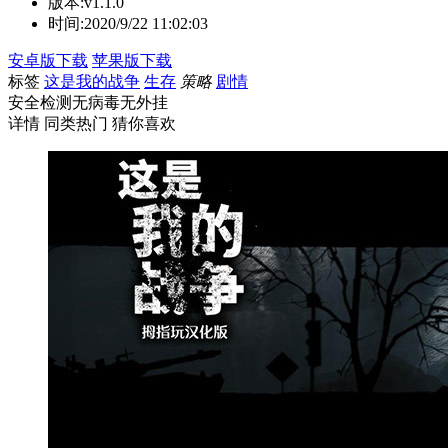
版本:
v1.1.0
时间:
2020/9/22 11:02:03
安卓版下载
苹果版下载
标签
这是我的战争
生存
策略
剧情
安全检测
无病毒
无外挂
详情
同类热门
猜你喜欢