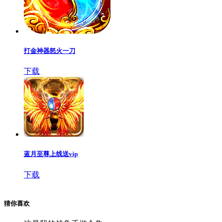
打金神器怒火一刀
下载
蓝月至尊上线送vip
下载
猜你喜欢