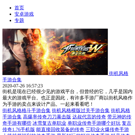
首页
安卓游戏
专题
街机风格
手游合集
2020-07-26 16:57:23
街机是现在已经很少见的游戏平台，但曾经的它，几乎是国内
最大的游戏平台。也正是因此，有许多手游厂商以街机风格作
为手游的卖点来设计产品。一起来看看吧！
街机风格格斗手游合集
街机风格横版过关手游合集
街机风格
手游合集
高爆率传奇刀刀暴击版
达叔代言的传奇
带元神的传
奇手游有哪些
冰雪复古单职业
单职业传奇手游哪个好玩
复古
传奇1.76手机版
能直接回收装备的传奇
三职业火爆传奇手游