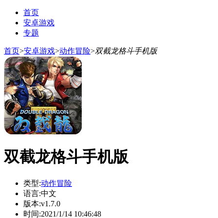
首页
安卓游戏
专题
首页
>
安卓游戏
>
动作冒险
>
双截龙格斗手机版
双截龙格斗手机版
类型:
动作冒险
语言:
中文
版本:
v1.7.0
时间:
2021/1/14 10:46:48