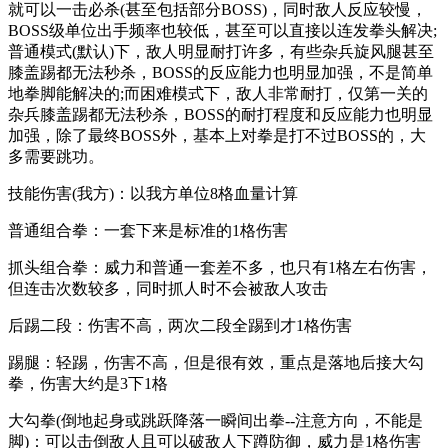
就可以一击必杀(甚至包括部分BOSS)，同时敌人反应较慢，
BOSS级单位出手频率也较低，甚至可以直接以连发拳头解决;
普通模式(默认)下，敌人明显耐打许多，有些杂兵旋风腿甚至
膝盖踢都无法秒杀，BOSS的反应能力也明显加强，不是简单
地拳脚能解决的;而困难模式下，敌人非常耐打，仅第一关的
杂兵膝盖踢都无法秒杀，BOSS的耐打程度和反应能力也明显
加强，除了最终BOSS外，基本上对拳是打不过BOSS的，大
多需要跳功。
技能伤害(我方)：以我方单位8格血量计算
普通组合拳：一套下来是标准的1格伤害
抓头组合拳：威力和普通一套差不多，也只有1格左右伤害，
但连击次数较多，同时抓人时不会被敌人攻击
后踢二段：伤害不高，两次二段全踢到才1格伤害
踢腿：轻踢，伤害不高，但是很有效，重点是落地后接大勾
拳，伤害大约是3下1格
大勾拳(倒地起身或跳跃降落一瞬间出拳--注意方向，不能是
脚)：可以击倒敌人且可以破敌人下蹲防御，威力是1格伤害