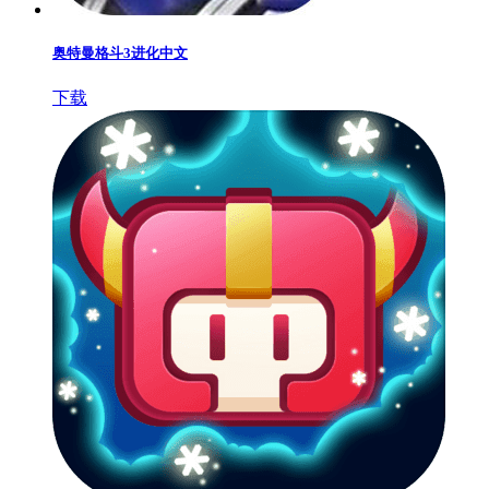
奥特曼格斗3进化中文
下载