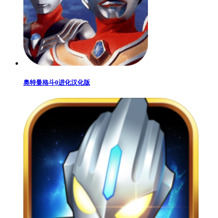
奥特曼格斗0进化汉化版