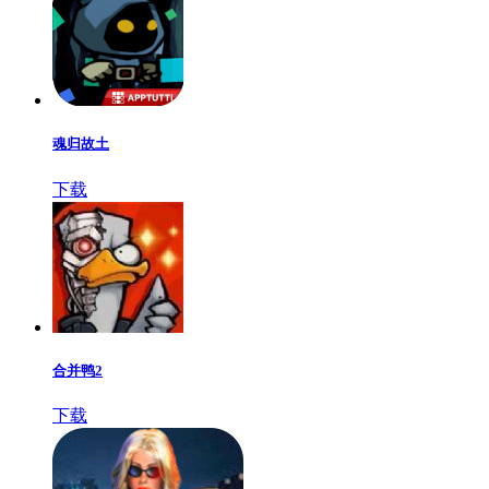
魂归故土
下载
合并鸭2
下载