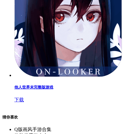
他人世界末完整版游戏
下载
猜你喜欢
Q版画风手游合集