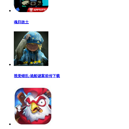
魂归故土
视觉错乱:诡船谜案前传下载