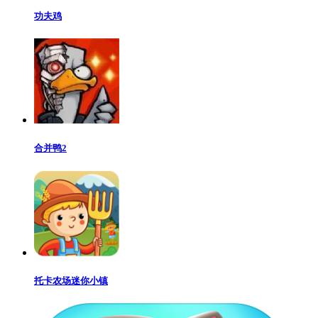
功夫鸡
合并鸭2
托卡农场迷你小镇