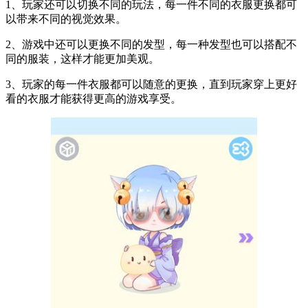
1、玩家还可以切换不同的玩法，每一件不同的衣服更换都可
以带来不同的视觉效果。
2、游戏中还可以更换不同的发型，每一种发型也可以搭配不
同的服装，这样才能更加美观。
3、玩家的每一件衣服都可以随意的更换，直到玩家穿上更好
看的衣服才能获得更高的游戏享受。