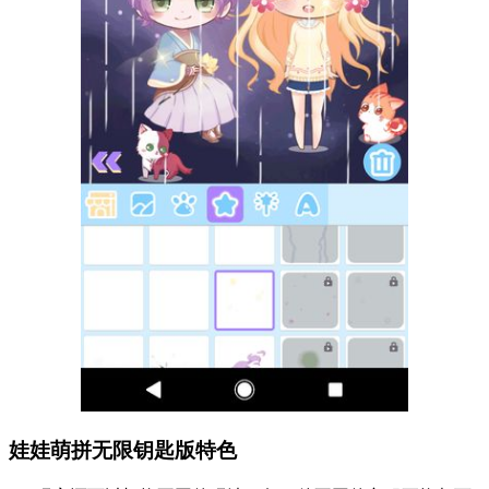
娃娃萌拼无限钥匙版特色