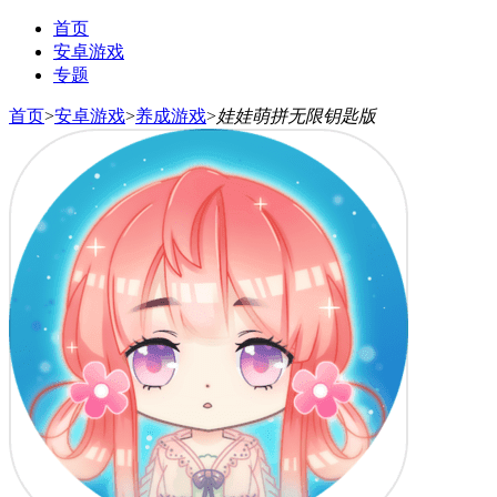
首页
安卓游戏
专题
首页
>
安卓游戏
>
养成游戏
>
娃娃萌拼无限钥匙版