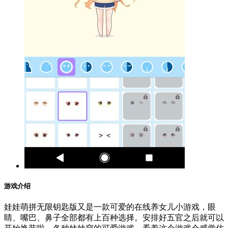
游戏介绍
娃娃萌拼无限钥匙版又是一款可爱的在线养女儿小游戏，眼
睛、嘴巴、鼻子全部都有上百种选择。安排好五官之后就可以