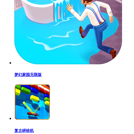
梦幻家园无限版
复古碎砖机