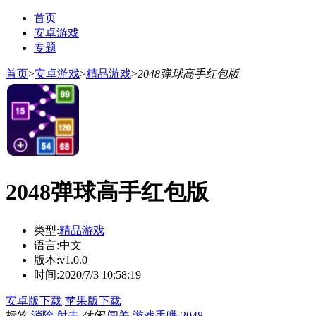
首页
安卓游戏
专题
首页
>
安卓游戏
>
精品游戏
>
2048弹球高手红包版
2048弹球高手红包版
类型:
精品游戏
语言:
中文
版本:
v1.0.0
时间:
2020/7/3 10:58:19
安卓版下载
苹果版下载
标签
消除
射击
休闲
闯关
游戏手赚
2048