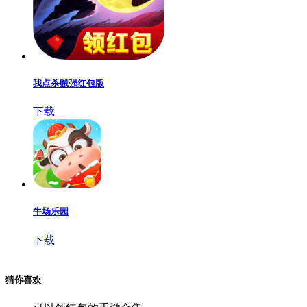
我点杀贼强红包版
下载
牛场乐园
下载
猜你喜欢