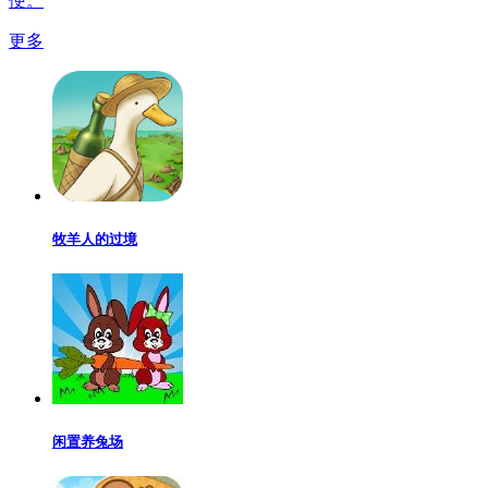
便。
更多
牧羊人的过境
闲置养兔场