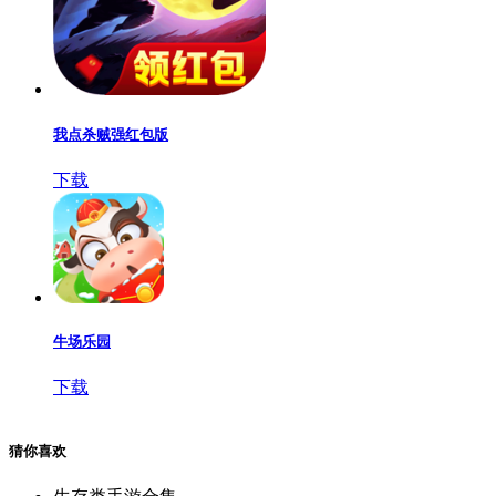
我点杀贼强红包版
下载
牛场乐园
下载
猜你喜欢