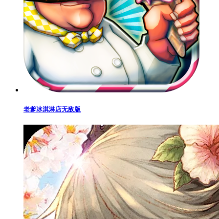
老爹冰淇淋店无敌版