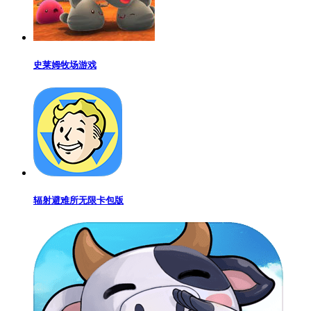
史莱姆牧场游戏
辐射避难所无限卡包版